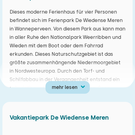
Mo
Di
Mi
Do
Fr
Sa
So
Dieses moderne Ferienhaus für vier Personen
befindet sich im Ferienpark De Wiedense Meren
27
28
29
30
31
01
02
in Wanneperveen. Von diesem Park aus kann man
in aller Ruhe den Nationalpark Weerribben und
03
04
05
06
07
08
09
Wieden mit dem Boot oder dem Fahrrad
erkunden. Dieses Naturschutzgebiet ist das
10
11
12
13
14
15
16
größte zusammenhängende Niedermoorgebiet
in Nordwesteuropa. Durch den Torf- und
17
18
19
20
21
22
23
Schilfabbau in der Vergangenheit entstand ein
mehr lesen
Labyrinth aus Wasserläufen, Teichen, Seen,
24
25
26
27
28
29
30
Sumpfwäldern und Schilfgebieten. Hier wachsen
besondere Pflanzen und leben viele Tiere. Im
31
01
02
03
04
05
06
Handumdrehen sind Sie im bekannten Zentrum
Vakantiepark De Wiedense Meren
von Giethoorn. Die Städte Meppel mit dem
Meppelturm und dem Druckereimuseum sowie