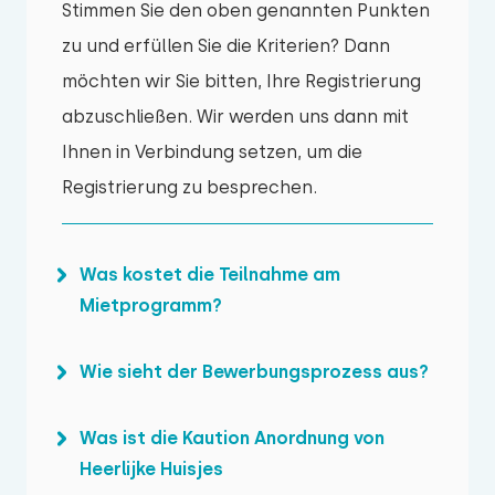
Stimmen Sie den oben genannten Punkten
zu und erfüllen Sie die Kriterien? Dann
möchten wir Sie bitten, Ihre Registrierung
abzuschließen. Wir werden uns dann mit
Ihnen in Verbindung setzen, um die
Registrierung zu besprechen.
Was kostet die Teilnahme am
Mietprogramm?
Wie sieht der Bewerbungsprozess aus?
Wenn Ihr Ferienhaus über unsere
Plattform vermietet werden kann, wird es
Was ist die Kaution Anordnung von
Nachdem Sie das Anmeldeformular
völlig kostenlos platziert. Zum Beispiel
Heerlijke Huisjes
ausgefüllt haben, bewertet unser
haben wir keine Platzierungskosten. Bei