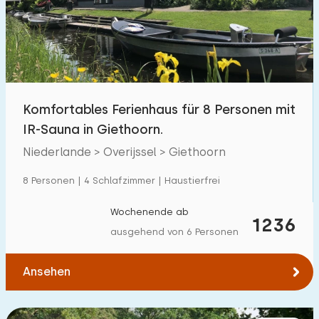
Schwimmbad
218
Eingezäunter Garten
61
Haustierfrei
250
Fahrradschuppen
94
Komfortables Ferienhaus für 8 Personen mit
Ladestation Auto
257
IR-Sauna in Giethoorn.
Niederlande > Overijssel > Giethoorn
Budget
8 Personen | 4 Schlafzimmer | Haustierfrei
Wochenende ab
1236
ausgehend von 6 Personen
€ 0 — € 1000+
Ansehen
Mindestanzahl