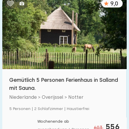
9,0
Schlafzimmern:
1
2
3
4
5
Badezimmer:
1
2
3
4
5
Entfernungen
Gemütlich 5 Personen Ferienhaus in Salland
Zum Meer
:
(max. km)
mit Sauna.
1
2
5
10
20
Niederlande > Overijssel > Notter
Zum Wald
:
5 Personen | 2 Schlafzimmer | Haustierfrei
(max. km)
1
2
5
10
20
Wochenende ab
556
603