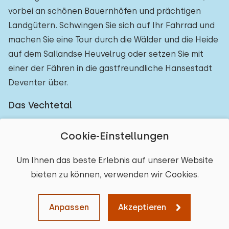
vorbei an schönen Bauernhöfen und prächtigen
Landgütern. Schwingen Sie sich auf Ihr Fahrrad und
machen Sie eine Tour durch die Wälder und die Heide
auf dem Sallandse Heuvelrug oder setzen Sie mit
einer der Fähren in die gastfreundliche Hansestadt
Deventer über.
Das Vechtetal
Auch Angeln oder eine Bootsfahrt auf der Vecht ist
Cookie-Einstellungen
möglich. Der Fluss ist einer der schönsten Flüsse der
Niederlande und bietet verschiedene Ein- und
Um Ihnen das beste Erlebnis auf unserer Website
Ausstiegsmöglichkeiten. Bei einer Bootsfahrt
bieten zu können, verwenden wir Cookies.
genießen Sie nicht nur die schöne Aussicht auf die
Ort auswählen
Vecht, sondern auch die gute Atmosphäre und einen
Anpassen
Akzeptieren
Karte
Sortieren
Filter
leckeren Snack und ein Getränk. Es gibt kleine
Löschen
Weiter
Städte wie Ommen und Nijverdal, die man besuchen