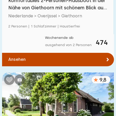
Komfortables 2-Personen-Hausboot in der
Nähe von Giethoorn mit schönem Blick auf
den See
Niederlande > Overijssel > Giethoorn
2 Personen | 1 Schlafzimmer | Haustierfrei
Wochenende ab
474
ausgehend von 2 Personen
Ansehen
9,8