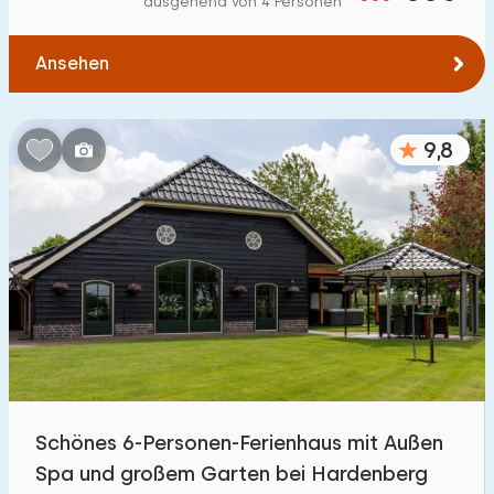
ausgehend von 4 Personen
Zum Wasser
:
(max. km)
Ansehen
1
2
5
10
20
Zu öffentlichen Verkehrsmitteln
:
(max. km)
9,8
0,2
0,5
1
2
5
Unterkunft
Nicht im Ferienpark
117
Im Ferienpark
363
Einfamilienhaus
377
Schönes 6-Personen-Ferienhaus mit Außen
Ferienbauernhof
40
Spa und großem Garten bei Hardenberg