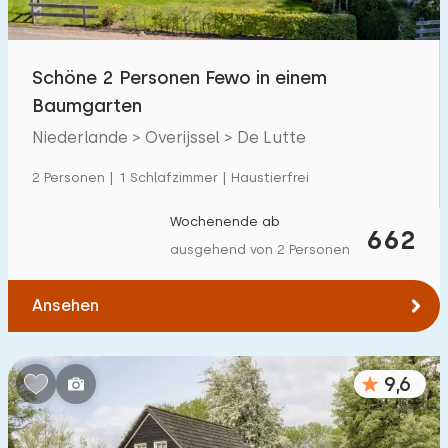
Kindereinrichtungen im Park
203
Schöne 2 Personen Fewo in einem
Zugänglichkeit
Baumgarten
Eingeschränkte Mobilität
51
Niederlande > Overijssel > De Lutte
Rollstuhlgerecht
22
2 Personen | 1 Schlafzimmer | Haustierfrei
Hilfsmittel
45
Wochenende ab
662
ausgehend von 2 Personen
Ansehen
9,6