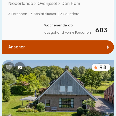
Villa
60
Niederlande > Overijssel > Den Ham
Ferienwohnung
51
6 Personen | 3 Schlafzimmer | 2 Haustiere
Tiny house
13
Wochenende ab
603
Hausboot
4
ausgehend von 4 Personen
Kinderfreundlich
Ansehen
Kindermöbel
81
9,8
Eingezäunter Garten
61
Spielgeräte im Garten
48
Hallenbad
123
Freibad
128
Kinderanimation
161