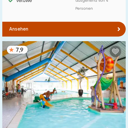
Veluwe
ausgehend von 4
Von Lieren
:
(max. km)
Personen
1
5
10
20
30
Ansehen
Zum Meer
:
(max. km)
1
2
5
10
20
7,9
Zum Wald
:
(max. km)
1
2
5
10
20
Zum Wasser
:
(max. km)
1
2
5
10
20
Zu öffentlichen Verkehrsmitteln
:
(max. km)
0,2
0,5
1
2
5