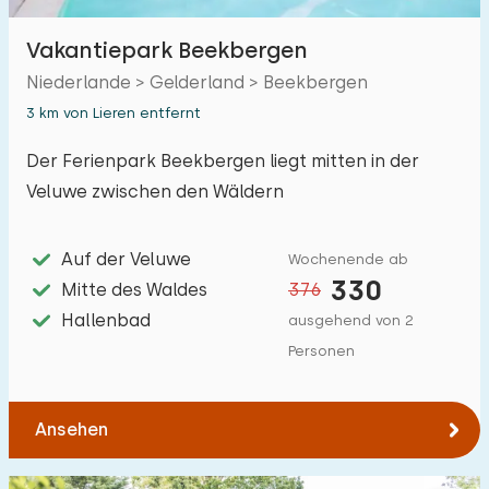
Vakantiepark Beekbergen
Unterkunft
Niederlande > Gelderland > Beekbergen
3 km von Lieren entfernt
Nicht im Ferienpark
0
Der Ferienpark Beekbergen liegt mitten in der
Im Ferienpark
8
Veluwe zwischen den Wäldern
Einfamilienhaus
8
Auf der Veluwe
Wochenende ab
Ferienbauernhof
0
330
Mitte des Waldes
376
Villa
3
Hallenbad
ausgehend von 2
Ferienwohnung
Personen
0
Tiny house
2
Ansehen
Hausboot
0