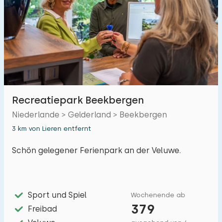
Schwimmbad
8
Eingezäunter Garten
5
Haustierfrei
5
Fahrradschuppen
3
Ladestation Auto
3
Recreatiepark Beekbergen
Niederlande > Gelderland > Beekbergen
Budget
3 km von Lieren entfernt
Schön gelegener Ferienpark an der Veluwe.
€ 0 — € 1000+
Sport und Spiel
Wochenende ab
379
Entfernungen
Freibad