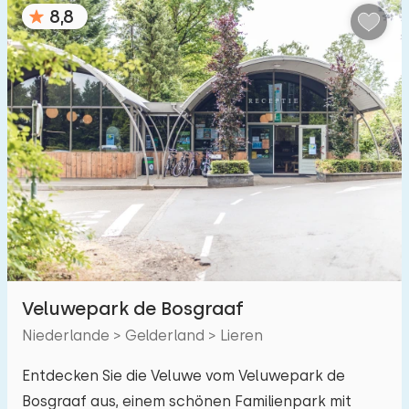
Kinderfreundlich
8,8
Kindermöbel
2
Eingezäunter Garten
5
Spielgeräte im Garten
2
Hallenbad
2
Freibad
6
Kinderanimation
6
Kindereinrichtungen im Park
5
Veluwepark de Bosgraaf
Zugänglichkeit
Niederlande > Gelderland > Lieren
Eingeschränkte Mobilität
1
Entdecken Sie die Veluwe vom Veluwepark de
Bosgraaf aus, einem schönen Familienpark mit
Rollstuhlgerecht
0