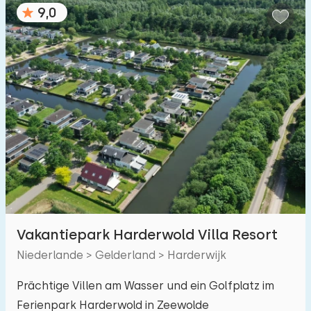
Kinderfreundlich
9,0
Kindermöbel
2
Eingezäunter Garten
3
Spielgeräte im Garten
2
Hallenbad
2
Freibad
4
Kinderanimation
3
Kindereinrichtungen im Park
5
Vakantiepark Harderwold Villa Resort
Zugänglichkeit
Niederlande > Gelderland > Harderwijk
Eingeschränkte Mobilität
2
Prächtige Villen am Wasser und ein Golfplatz im
Ferienpark Harderwold in Zeewolde
Rollstuhlgerecht
1