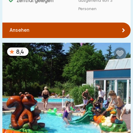
Zentral gelegen
ausgehend von 3
Von Harderwijk
:
(max. km)
Personen
1
5
10
20
30
Ansehen
Zum Meer
:
(max. km)
1
2
5
10
20
8,4
Zum Wald
:
(max. km)
1
2
5
10
20
Zum Wasser
:
(max. km)
1
2
5
10
20
Zu öffentlichen Verkehrsmitteln
:
(max. km)
0,2
0,5
1
2
5