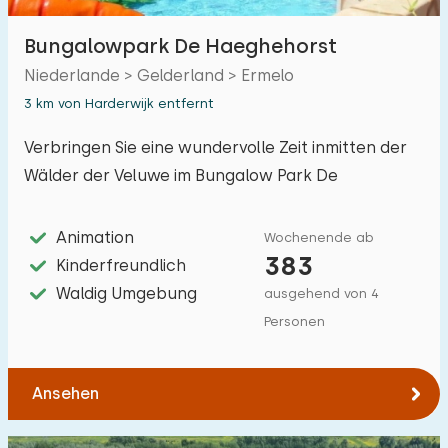
Bungalowpark De Haeghehorst
Unterkunft
Niederlande > Gelderland > Ermelo
3 km von Harderwijk entfernt
Nicht im Ferienpark
0
Verbringen Sie eine wundervolle Zeit inmitten der
Im Ferienpark
6
Wälder der Veluwe im Bungalow Park De
Einfamilienhaus
Haeghehorst.
6
Animation
Wochenende ab
Ferienbauernhof
0
383
Kinderfreundlich
Villa
3
Waldig Umgebung
ausgehend von 4
Ferienwohnung
Personen
0
Tiny house
2
Ansehen
Hausboot
0