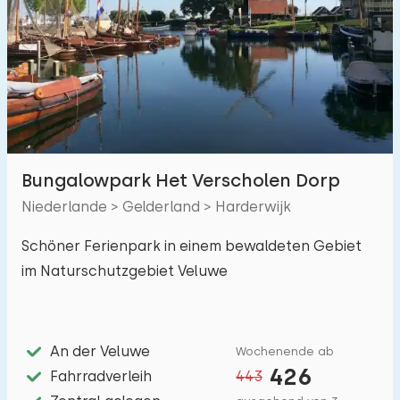
Schwimmbad
5
Eingezäunter Garten
3
Haustierfrei
5
Fahrradschuppen
2
Ladestation Auto
4
Bungalowpark Het Verscholen Dorp
Niederlande > Gelderland > Harderwijk
Budget
Schöner Ferienpark in einem bewaldeten Gebiet
im Naturschutzgebiet Veluwe
€ 0 — € 1000+
An der Veluwe
Wochenende ab
426
Entfernungen
Fahrradverleih
443