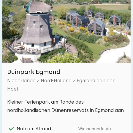
Schwimmbad
1
Eingezäunter Garten
0
Haustierfrei
3
Fahrradschuppen
1
Ladestation Auto
3
Budget
Duinpark Egmond
Niederlande > Nord-Holland > Egmond aan den
Hoef
€ 0 — € 1000+
Kleiner Ferienpark am Rande des
nordholländischen Dünenreservats in Egmond aan
Zee
Entfernungen
Nah am Strand
Wochenende ab