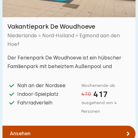
Unterkunft
Vakantiepark De Woudhoeve
Niederlande > Nord-Holland > Egmond aan den
Nicht im Ferienpark
0
Hoef
Im Ferienpark
5
Der Ferienpark De Woudhoeve ist ein hübscher
Einfamilienhaus
5
Familienpark mit beheiztem Außenpool und
Ferienbauernhof
Indoor-Spielplatz in der Nähe des gemütlichen
0
Badeorts Egmond
Nah an der Nordsee
Wochenende ab
Villa
1
417
Indoor-Spielplatz
470
Ferienwohnung
0
Fahrradverleih
ausgehend von 4
Tiny house
Personen
0
Hausboot
0
Ansehen