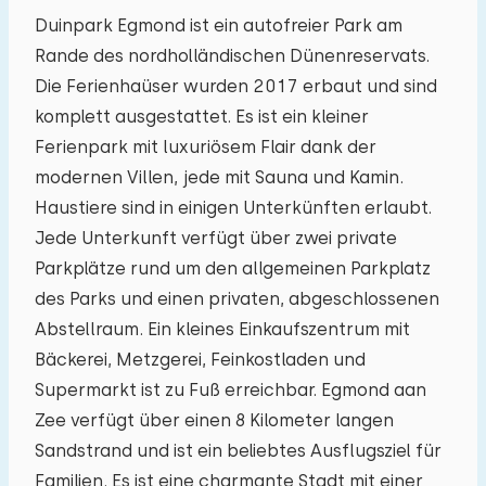
27
28
29
30
31
01
02
Duinpark Egmond ist ein autofreier Park am
Rande des nordholländischen Dünenreservats.
03
04
05
06
07
08
09
Die Ferienhaüser wurden 2017 erbaut und sind
komplett ausgestattet. Es ist ein kleiner
10
11
12
13
14
15
16
Ferienpark mit luxuriösem Flair dank der
modernen Villen, jede mit Sauna und Kamin.
17
18
19
20
21
22
23
Haustiere sind in einigen Unterkünften erlaubt.
Jede Unterkunft verfügt über zwei private
24
25
26
27
28
29
30
Parkplätze rund um den allgemeinen Parkplatz
des Parks und einen privaten, abgeschlossenen
31
01
02
03
04
05
06
Abstellraum. Ein kleines Einkaufszentrum mit
Bäckerei, Metzgerei, Feinkostladen und
Supermarkt ist zu Fuß erreichbar. Egmond aan
Zee verfügt über einen 8 Kilometer langen
Sandstrand und ist ein beliebtes Ausflugsziel für
Familien. Es ist eine charmante Stadt mit einer