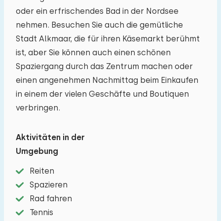
auf diesem Ferienpark beträgt 6.
Sie können
oder ein erfrischendes Bad in der Nordsee
zusätzliche Babys mitbringen (2).
nehmen. Besuchen Sie auch die gemütliche
Stadt Alkmaar, die für ihren Käsemarkt berühmt
−
+
Anzahl der Erwachsene
ist, aber Sie können auch einen schönen
Spaziergang durch das Zentrum machen oder
−
+
einen angenehmen Nachmittag beim Einkaufen
Anzahl der Kinder
in einem der vielen Geschäfte und Boutiquen
verbringen.
−
+
Anzahl der Babys
Aktivitäten in der
−
+
Anzahl der Haustiere
Umgebung
Reiten
Spazieren
Löschen
Verwenden
Rad fahren
Tennis