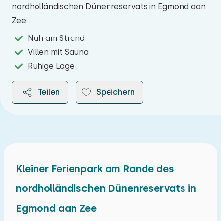
nordholländischen Dünenreservats in Egmond aan
Zee
Nah am Strand
Villen mit Sauna
Ruhige Lage
Teilen
Speichern
2026
Kleiner Ferienpark am Rande des
nordholländischen Dünenreservats in
August 2026
Egmond aan Zee
Mo
Di
Mi
Do
Fr
Sa
So