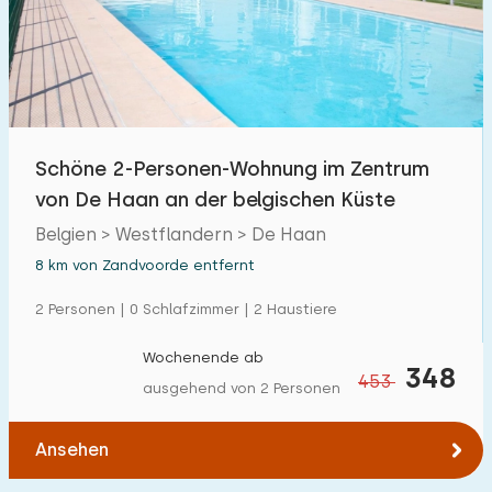
Schwimmbad
9
Eingezäunter Garten
0
Haustierfrei
1
Fahrradschuppen
1
Schöne 2-Personen-Wohnung im Zentrum
Ladestation Auto
1
von De Haan an der belgischen Küste
Belgien > Westflandern > De Haan
Budget
8 km von Zandvoorde entfernt
2 Personen | 0 Schlafzimmer | 2 Haustiere
Wochenende ab
€ 0 — € 1000+
348
453
ausgehend von 2 Personen
Ansehen
Mindestanzahl