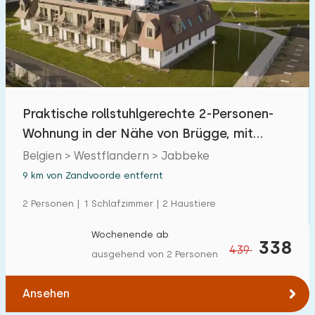
Freibad
9
Kinderanimation
0
Kindereinrichtungen im Park
0
Praktische rollstuhlgerechte 2-Personen-
Zugänglichkeit
Wohnung in der Nähe von Brügge, mit
Aufzug
Eingeschränkte Mobilität
Belgien > Westflandern > Jabbeke
0
9 km von Zandvoorde entfernt
Rollstuhlgerecht
0
2 Personen | 1 Schlafzimmer | 2 Haustiere
Hilfsmittel
1
Wochenende ab
338
439
ausgehend von 2 Personen
Ansehen