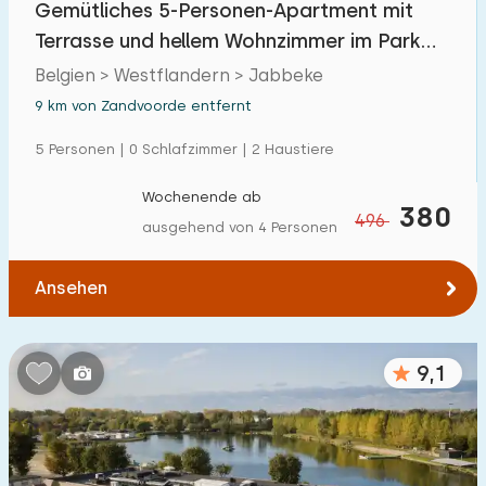
Gemütliches 5-Personen-Apartment mit
Einfamilienhaus
0
Terrasse und hellem Wohnzimmer im Park
Ferienbauernhof
0
nahe Jabbeke-S
Belgien > Westflandern > Jabbeke
Villa
9 km von Zandvoorde entfernt
0
Ferienwohnung
5 Personen | 0 Schlafzimmer | 2 Haustiere
8
Tiny house
0
Wochenende ab
380
496
ausgehend von 4 Personen
Hausboot
0
Ansehen
Kinderfreundlich
Kindermöbel
0
9,1
Eingezäunter Garten
0
Spielgeräte im Garten
0
Hallenbad
0