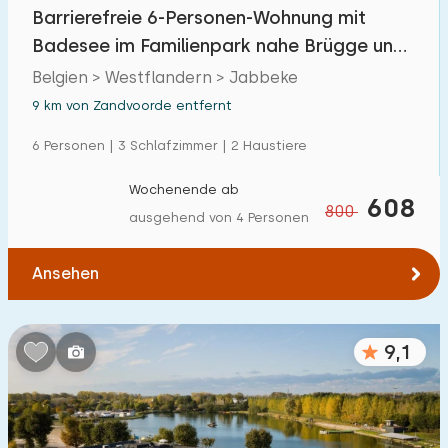
Barrierefreie 6-Personen-Wohnung mit
Badesee im Familienpark nahe Brügge und
Küste
Belgien > Westflandern > Jabbeke
9 km von Zandvoorde entfernt
6 Personen | 3 Schlafzimmer | 2 Haustiere
Wochenende ab
608
800
ausgehend von 4 Personen
Ansehen
9,1