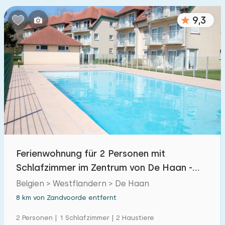
Schlafzimmern:
9,3
1
2
3
4
5
Badezimmer:
1
2
3
4
5
Entfernungen
Von Zandvoorde
:
(max. km)
Ferienwohnung für 2 Personen mit
1
5
10
20
30
Schlafzimmer im Zentrum von De Haan -
belgischen Küste
Belgien > Westflandern > De Haan
Zum Meer
:
(max. km)
8 km von Zandvoorde entfernt
1
2
5
10
20
2 Personen | 1 Schlafzimmer | 2 Haustiere