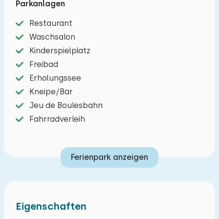
Parkanlagen
und laden dazu ein, die westflämische
Restaurant
Landschaft zu erkunden – vorbei an Natur,
Waschsalon
Wasserwegen und charmanten Dörfern. Ein
Kinderspielplatz
Badesee mit Sandstrand ist fußläufig erreichbar
Freibad
und bietet Entspannung und Aktivitäten auf und
Erholungssee
am Wasser. Dank der zentralen Lage sind
Kneipe/Bar
Ausflüge in die Umgebung unkompliziert: Das
Jeu de Boulesbahn
historische Brügge ist nur 15 Minuten entfernt,
Fahrradverleih
und auch die Küstenstädte Ostende und
Blankenberge sind für einen Strandtag nicht weit
entfernt.
Ferienpark anzeigen
Eigenschaften