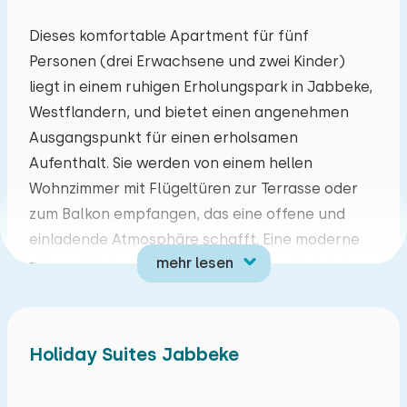
Mo
Di
Mi
Do
Fr
Sa
So
Dieses komfortable Apartment für fünf
Personen (drei Erwachsene und zwei Kinder)
27
28
29
30
31
01
02
liegt in einem ruhigen Erholungspark in Jabbeke,
Westflandern, und bietet einen angenehmen
03
04
05
06
07
08
09
Ausgangspunkt für einen erholsamen
Aufenthalt. Sie werden von einem hellen
10
11
12
13
14
15
16
Wohnzimmer mit Flügeltüren zur Terrasse oder
zum Balkon empfangen, das eine offene und
17
18
19
20
21
22
23
einladende Atmosphäre schafft. Eine moderne
mehr lesen
offene Küche, ein Fernseher und komfortable
24
25
26
27
28
29
30
Schlafmöglichkeiten runden das Angebot ab. Für
Kinder steht ein Etagenbett zur Verfügung. Dank
31
01
02
03
04
05
06
der barrierefreien Gestaltung ist das Apartment
Holiday Suites Jabbeke
auch für Gäste mit Behinderungen geeignet.
Mehrere Radwege starten in unmittelbarer Nähe