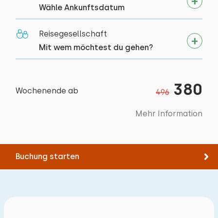
Min. 1 badkamer op begane grond
Segeln
Wähle Ankunftsdatum
Spazieren
Rad fahren
Reisegesellschaft
Schwimmen
Mit wem möchtest du gehen?
380
Wochenende ab
496
Mehr Information
Buchung starten