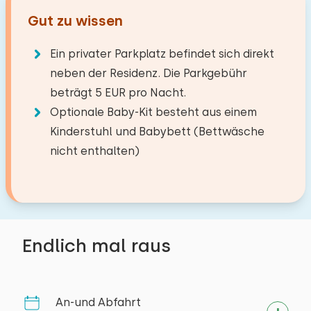
Restaurant
−
+
0,2 km
Einrichtungen:
Anzahl der Kinder
Kombi Backofen/Mikrowelle
Gut zu wissen
Dorf/Stadtzentrum
0,5 km
Waschen-Handbassin
Geschirrspüler
Wald
3,4 km
Ein privater Parkplatz befindet sich direkt
−
+
Föhn
Anzahl der Babys
Kühlschrank
Angelgewässer
20,5 km
neben der Residenz. Die Parkgebühr
Toilet
Filter Kaffeemaschine
Golfplatz
15,6 km
beträgt 5 EUR pro Nacht.
−
+
DuschKabine
Anzahl der Haustiere
Wasserkocher
Nationalpark
6,2 km
Optionale Baby-Kit besteht aus einem
Vergnügungspark
12,5 km
Kinderstuhl und Babybett (Bettwäsche
Zugbahnhof
12,9 km
Draußen
nicht enthalten)
Bushaltestelle
0,9 km
Löschen
Verwenden
Balkon
Meer
13,0 km
Mit Terrasse
Gartenmöbel
Aktivitäten in der
Endlich mal raus
Umgebung
Zugänglichkeit
Kanu fahren
Mind. 1 Schlafzimmer im Erdgeschoss
Reiten
An-und Abfahrt