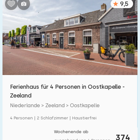
9,5
Schlafzimmern:
1
2
3
4
5
Badezimmer:
1
2
3
4
5
Entfernungen
Ferienhaus für 4 Personen in Oostkapelle -
Von Oostkapelle
:
(max. km)
Zeeland
1
5
10
20
30
Niederlande > Zeeland > Oostkapelle
Zum Meer
:
4 Personen | 2 Schlafzimmer | Haustierfrei
(max. km)
1
2
5
10
20
Wochenende ab
374