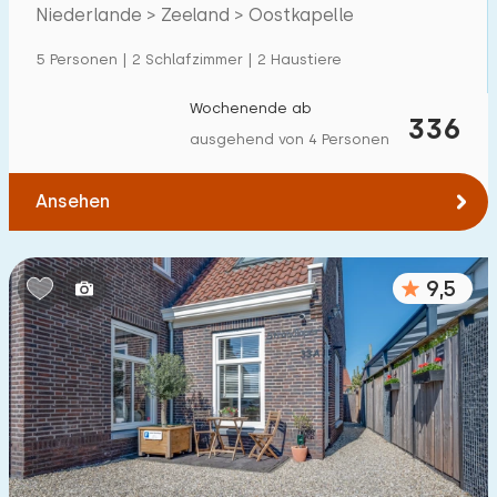
Niederlande > Zeeland > Oostkapelle
Einfamilienhaus
145
5 Personen | 2 Schlafzimmer | 2 Haustiere
Ferienbauernhof
9
Villa
Wochenende ab
16
336
ausgehend von 4 Personen
Ferienwohnung
107
Tiny house
7
Ansehen
Hausboot
0
9,5
Kinderfreundlich
Kindermöbel
203
Eingezäunter Garten
89
Spielgeräte im Garten
96
Hallenbad
0