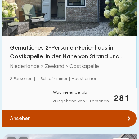
Schwimmbad
0
Eingezäunter Garten
89
Haustierfrei
237
Fahrradschuppen
121
Gemütliches 2-Personen-Ferienhaus in
Ladestation Auto
36
Oostkapelle, in der Nähe von Strand und
Wald
Niederlande > Zeeland > Oostkapelle
Budget
2 Personen | 1 Schlafzimmer | Haustierfrei
Wochenende ab
281
ausgehend von 2 Personen
€ 0 — € 1000+
Ansehen
Mindestanzahl