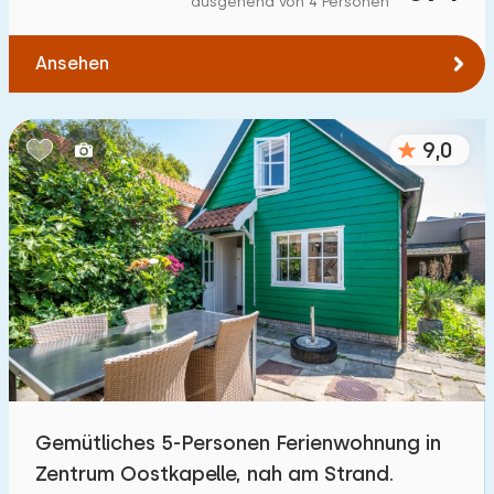
ausgehend von 4 Personen
Zum Wald
:
(max. km)
Ansehen
1
2
5
10
20
Zum Wasser
:
(max. km)
9,0
1
2
5
10
20
Zu öffentlichen Verkehrsmitteln
:
(max. km)
0,2
0,5
1
2
5
Unterkunft
Nicht im Ferienpark
294
Gemütliches 5-Personen Ferienwohnung in
Im Ferienpark
Zentrum Oostkapelle, nah am Strand.
69