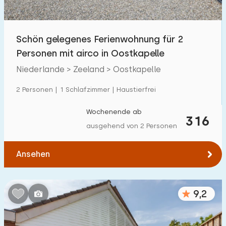
Freibad
0
Kinderanimation
Schön gelegenes Ferienwohnung für 2
4
Personen mit airco in Oostkapelle
Kindereinrichtungen im Park
8
Niederlande > Zeeland > Oostkapelle
Zugänglichkeit
2 Personen | 1 Schlafzimmer | Haustierfrei
Eingeschränkte Mobilität
26
Wochenende ab
316
ausgehend von 2 Personen
Rollstuhlgerecht
2
Hilfsmittel
8
Ansehen
9,2