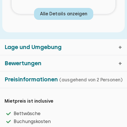
Alle Details anzeigen
Lage und Umgebung
Bewertungen
Gapinge, Zeeland
Preisinformationen
Eigenschaften
(ausgehend von 2 Personen)
Durchschnittliche
9,7
Kartenanzeige
Bewertung
Mietpreis ist inclusive
Bewertungen in den
Grundlegende Merkmale
vergangenen 45
Gapinge ist ein schönes Dorf mit einer besonderen
Bettwäsche
Chalet
Monaten
Atmosphäre und authentischem Aussehen. Die vielen
Buchungskosten
Einfamilienhaus