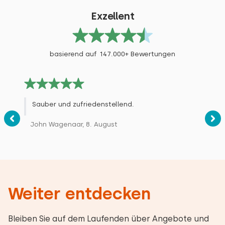
Exzellent
Antwort des Eigentümers:
Danke schön!
basierend auf 147.000+ Bewertungen
Juni 2026
10
Piet van Oostrom
Sauber und zufriedenstellend.
John Wagenaar, 8. August
Original anzeigen
Wir hatten einen wunderschönen Urlaub im
schönen Walcheren. Ein nettes und sauberes
Ferienhaus mit allem Komfort. Sehr freundliche
Gastgeberin.
Weiter entdecken
Bleiben Sie auf dem Laufenden über Angebote und
Antwort des Eigentümers: