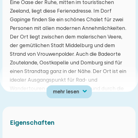
Eine Oase der Ruhe, mitten im touristischen
Zeeland, liegt diese Ferienadresse. Im Dorf
Mo
Di
Mi
Do
Fr
Sa
So
Gapinge finden Sie ein schönes Chalet für zwei
27
28
29
30
31
01
02
Personen mit allen modernen Annehmlichkeiten.
Der Ort liegt zwischen dem malerischen Veere,
03
04
05
06
07
08
09
der gemütlichen Stadt Middelburg und dem
Strand von Vrouwenpolder. Auch die Badeorte
10
11
12
13
14
15
16
Zoutelande, Oostkapelle und Domburg sind für
einen Strandtag ganz in der Nähe. Der Ort ist ein
17
18
19
20
21
22
23
idealer Ausgangspunkt für Rad- und
Wandertouren entlang der Küste und durch die
mehr lesen
24
25
26
27
28
29
30
Landschaft von Walcheren.
Dieses Zweipersonen-Chalet ist geräumig,
31
01
02
03
04
05
06
modern und komplett ausgestattet. Vom
Eigenschaften
Privatparkplatz aus gelangen Sie über einen Weg
(25 Meter) in Ihren privaten Garten. Durch die