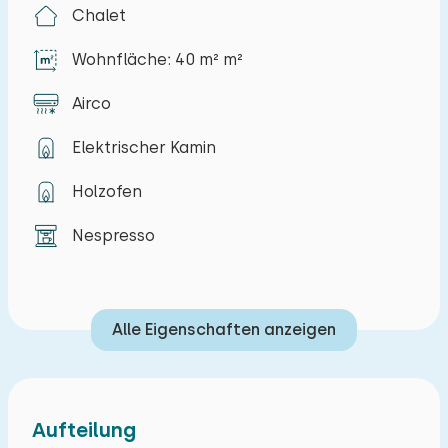
Chalet
Flügeltüren betreten Sie das Wohnzimmer, das
mit einem bequemen Sofa, einem Esstisch und
Wohnfläche: 40 m² m²
einem Fernseher ausgestattet ist. Der Raum
Airco
kann mit einer einfach zu bedienenden
Klimaanlage gekühlt und geheizt werden. Die
Elektrischer Kamin
offene Küche ist komplett mit Geschirrspüler,
Mikrowelle, Wasserkocher, Elektroherd und
Holzofen
Kaffeemaschine (Nespresso) ausgestattet. Im
Nespresso
Schlafzimmer mit Blick auf den Garten befindet
sich ein bequemes Boxspring-Doppelbett
(160x200cm mit zwei Einzelbetten). Im Zimmer
Alle Eigenschaften anzeigen
befindet sich ein großer Kleiderschrank mit
Hänge- und Legemöglichkeiten und ein großer
Spiegel. Das Schlafzimmer kann mit einer
Klimaanlage gekühlt und an heißen Tagen
Aufteilung
geheizt werden. Im Badezimmer finden Sie eine