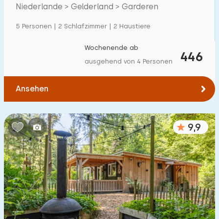
Villa
61
Veluwe.
Niederlande > Gelderland > Garderen
Ferienwohnung
6
5 Personen | 2 Schlafzimmer | 2 Haustiere
Tiny house
34
Wochenende ab
446
Hausboot
0
ausgehend von 4 Personen
Kinderfreundlich
Ansehen
Kindermöbel
33
9,9
Eingezäunter Garten
57
Spielgeräte im Garten
27
Hallenbad
195
Freibad
328
Kinderanimation
285