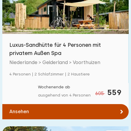
Schwimmbad
471
Eingezäunter Garten
57
Haustierfrei
181
Fahrradschuppen
67
Luxus-Sandhütte für 4 Personen mit
Ladestation Auto
327
privatem Außen Spa
Niederlande > Gelderland > Voorthuizen
Budget
4 Personen | 2 Schlafzimmer | 2 Haustiere
Wochenende ab
559
605
ausgehend von 4 Personen
€ 0 — € 1000+
Ansehen
Mindestanzahl