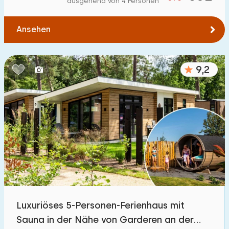
ausgehend von 4 Personen
Zum Wasser
:
(max. km)
Ansehen
1
2
5
10
20
Zu öffentlichen Verkehrsmitteln
:
(max. km)
9,2
0,2
0,5
1
2
5
Unterkunft
Nicht im Ferienpark
28
Im Ferienpark
500
+
Einfamilienhaus
500
+
Luxuriöses 5-Personen-Ferienhaus mit
Ferienbauernhof
2
Sauna in der Nähe von Garderen an der