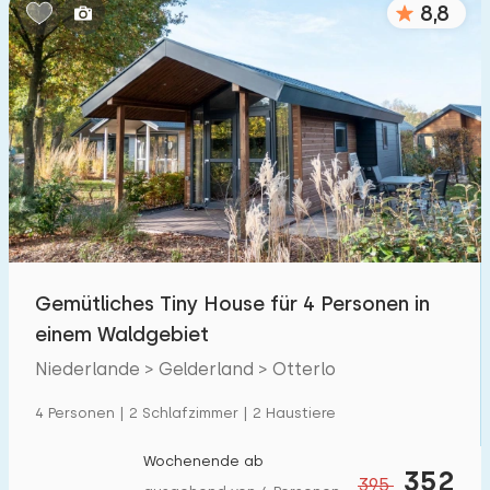
8,8
Schlafzimmern:
1
2
3
4
5
Badezimmer:
1
2
3
4
5
Entfernungen
Gemütliches Tiny House für 4 Personen in
Zum Meer
:
(max. km)
einem Waldgebiet
1
2
5
10
20
Niederlande > Gelderland > Otterlo
Zum Wald
:
4 Personen | 2 Schlafzimmer | 2 Haustiere
(max. km)
1
2
5
10
20
Wochenende ab
352
395