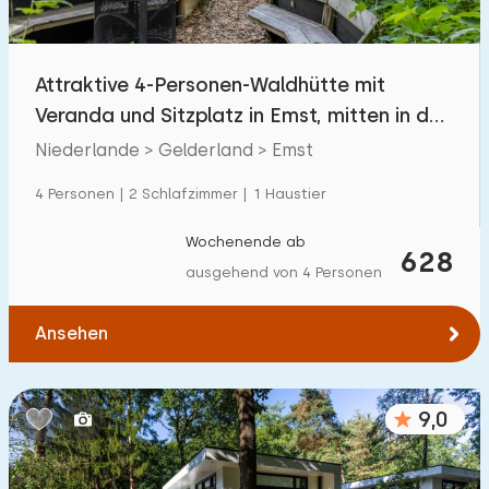
Kindereinrichtungen im Park
293
Attraktive 4-Personen-Waldhütte mit
Zugänglichkeit
Veranda und Sitzplatz in Emst, mitten in der
Eingeschränkte Mobilität
20
Natur.
Niederlande > Gelderland > Emst
Rollstuhlgerecht
4
4 Personen | 2 Schlafzimmer | 1 Haustier
Hilfsmittel
13
Wochenende ab
628
ausgehend von 4 Personen
Ansehen
9,0