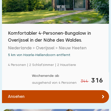
Freibad
23
Kinderanimation
49
Kindereinrichtungen im Park
66
Komfortabler 4-Personen-Bungalow in
Overijssel in der Nähe des Waldes.
Zugänglichkeit
Niederlande > Overijssel > Nieuw Heeten
Eingeschränkte Mobilität
6
5 km von Haarle-Hellendoorn entfernt
Rollstuhlgerecht
1
4 Personen | 2 Schlafzimmer | 2 Haustiere
Hilfsmittel
6
Wochenende ab
316
344
ausgehend von 4 Personen
Ansehen