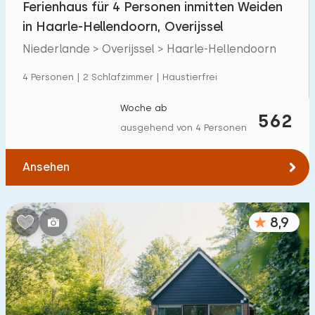
Ferienhaus für 4 Personen inmitten Weiden
Einfamilienhaus
73
in Haarle-Hellendoorn, Overijssel
Ferienbauernhof
5
Niederlande > Overijssel > Haarle-Hellendoorn
Villa
11
4 Personen | 2 Schlafzimmer | Haustierfrei
Ferienwohnung
5
Woche ab
562
Tiny house
4
ausgehend von 4 Personen
Hausboot
0
Ansehen
Kinderfreundlich
8,9
Kindermöbel
5
Eingezäunter Garten
4
Spielgeräte im Garten
2
Hallenbad
55