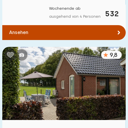
Zum Wald
:
(max. km)
Wochenende ab
532
ausgehend von 4 Personen
1
2
5
10
20
Ansehen
Zum Wasser
:
(max. km)
1
2
5
10
20
9,8
Zu öffentlichen Verkehrsmitteln
:
(max. km)
0,2
0,5
1
2
5
Unterkunft
Nicht im Ferienpark
8
Im Ferienpark
87