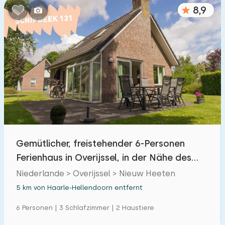
8,9
Gemütlicher, freistehender 6-Personen
Ferienhaus in Overijssel, in der Nähe des
Waldes.
Niederlande > Overijssel > Nieuw Heeten
5 km von Haarle-Hellendoorn entfernt
6 Personen | 3 Schlafzimmer | 2 Haustiere