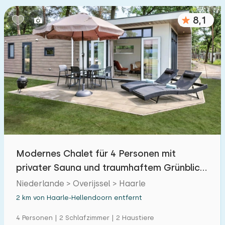
Schlafzimmern:
8,1
1
2
3
4
5
Badezimmer:
1
2
3
4
5
Entfernungen
Von Haarle-Hellendoorn
:
(max. km)
Modernes Chalet für 4 Personen mit
1
5
10
20
30
privater Sauna und traumhaftem Grünblick
in Salland
Niederlande > Overijssel > Haarle
Zum Meer
:
(max. km)
2 km von Haarle-Hellendoorn entfernt
1
2
5
10
20
4 Personen | 2 Schlafzimmer | 2 Haustiere