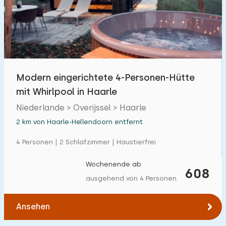
Schwimmbad
78
Eingezäunter Garten
4
Haustierfrei
46
Fahrradschuppen
9
Modern eingerichtete 4-Personen-Hütte
Ladestation Auto
56
mit Whirlpool in Haarle
Niederlande > Overijssel > Haarle
Budget
2 km von Haarle-Hellendoorn entfernt
4 Personen | 2 Schlafzimmer | Haustierfrei
Wochenende ab
€ 0 — € 1000+
608
ausgehend von 4 Personen
Ansehen
Mindestanzahl