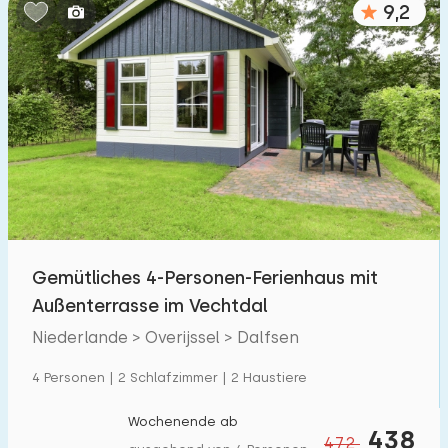
9,2
Schlafzimmern:
1
2
3
4
5
Badezimmer:
1
2
3
4
5
Entfernungen
Gemütliches 4-Personen-Ferienhaus mit
Von Dalfsen
:
(max. km)
Außenterrasse im Vechtdal
1
5
10
20
30
Niederlande > Overijssel > Dalfsen
Zum Meer
:
4 Personen | 2 Schlafzimmer | 2 Haustiere
(max. km)
1
2
5
10
20
Wochenende ab
438
472