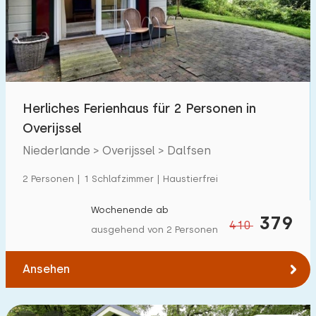
Schwimmbad
12
Eingezäunter Garten
1
Haustierfrei
10
Fahrradschuppen
0
Herliches Ferienhaus für 2 Personen in
Ladestation Auto
6
Overijssel
Niederlande > Overijssel > Dalfsen
Budget
2 Personen | 1 Schlafzimmer | Haustierfrei
Wochenende ab
379
410
ausgehend von 2 Personen
€ 0 — € 1000+
Ansehen
Mindestanzahl