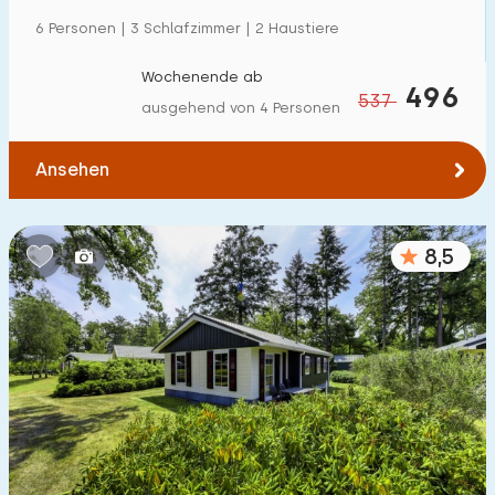
Einfamilienhaus
19
6 Personen | 3 Schlafzimmer | 2 Haustiere
Ferienbauernhof
0
Wochenende ab
496
537
Villa
ausgehend von 4 Personen
1
Ferienwohnung
2
Ansehen
Tiny house
0
Hausboot
0
8,5
Kinderfreundlich
Kindermöbel
2
Eingezäunter Garten
1
Spielgeräte im Garten
1
Hallenbad
12