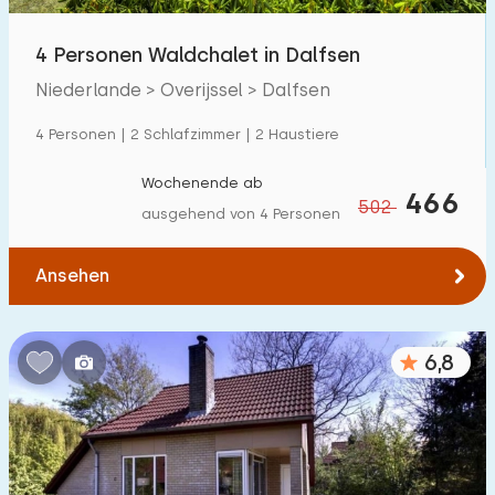
Freibad
0
4 Personen Waldchalet in Dalfsen
Kinderanimation
0
Niederlande > Overijssel > Dalfsen
Kindereinrichtungen im Park
12
4 Personen | 2 Schlafzimmer | 2 Haustiere
Wochenende ab
Zugänglichkeit
466
502
ausgehend von 4 Personen
Eingeschränkte Mobilität
0
Ansehen
Rollstuhlgerecht
0
Hilfsmittel
2
6,8