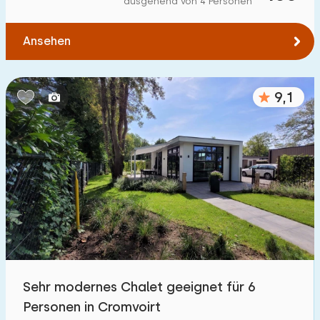
ausgehend von 4 Personen
Zum Wald
:
(max. km)
Ansehen
1
2
5
10
20
Zum Wasser
:
(max. km)
9,1
1
2
5
10
20
Zu öffentlichen Verkehrsmitteln
:
(max. km)
0,2
0,5
1
2
5
Unterkunft
Nicht im Ferienpark
3
Sehr modernes Chalet geeignet für 6
Im Ferienpark
Personen in Cromvoirt
33