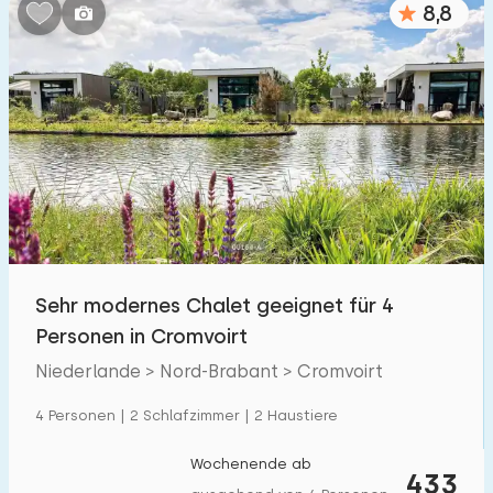
8,8
Schlafzimmern:
1
2
3
4
5
Badezimmer:
1
2
3
4
5
Entfernungen
Sehr modernes Chalet geeignet für 4
Von Cromvoirt
:
(max. km)
Personen in Cromvoirt
1
5
10
20
30
Niederlande > Nord-Brabant > Cromvoirt
Zum Meer
:
4 Personen | 2 Schlafzimmer | 2 Haustiere
(max. km)
1
2
5
10
20
Wochenende ab
433