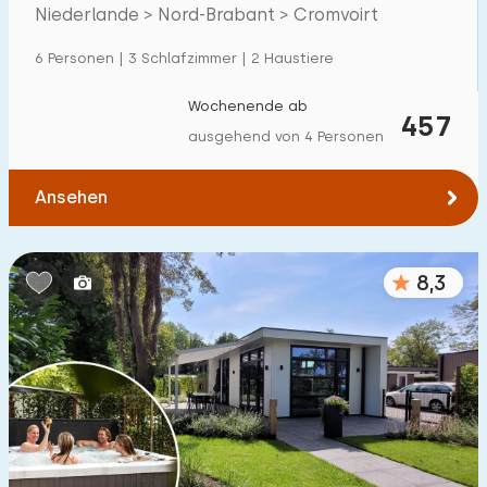
Niederlande > Nord-Brabant > Cromvoirt
Einfamilienhaus
35
6 Personen | 3 Schlafzimmer | 2 Haustiere
Ferienbauernhof
1
Villa
Wochenende ab
0
457
ausgehend von 4 Personen
Ferienwohnung
1
Tiny house
0
Ansehen
Hausboot
0
8,3
Kinderfreundlich
Kindermöbel
1
Eingezäunter Garten
1
Spielgeräte im Garten
0
Hallenbad
0