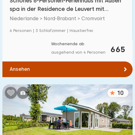
Schönes 6-Personen-Ferienhaus mit Außen
spa in der Residence de Leuvert mit
Außenpool
Niederlande > Nord-Brabant > Cromvoirt
6 Personen | 3 Schlafzimmer | Haustierfrei
Wochenende ab
665
ausgehend von 4 Personen
Ansehen
10