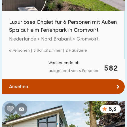
Freibad
33
Kinderanimation
Luxuriöses Chalet für 6 Personen mit Außen
10
Spa auf eim Ferienpark in Cromvoirt
Kindereinrichtungen im Park
10
Niederlande > Nord-Brabant > Cromvoirt
Zugänglichkeit
6 Personen | 3 Schlafzimmer | 2 Haustiere
Eingeschränkte Mobilität
1
Wochenende ab
582
ausgehend von 4 Personen
Rollstuhlgerecht
0
Hilfsmittel
1
Ansehen
8,3