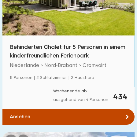
Schwimmbad
33
Eingezäunter Garten
1
Haustierfrei
18
Fahrradschuppen
1
Behinderten Chalet für 5 Personen in einem
Ladestation Auto
34
kinderfreundlichen Ferienpark
Niederlande > Nord-Brabant > Cromvoirt
Budget
5 Personen | 2 Schlafzimmer | 2 Haustiere
Wochenende ab
434
ausgehend von 4 Personen
€ 0 — € 1000+
Ansehen
Mindestanzahl