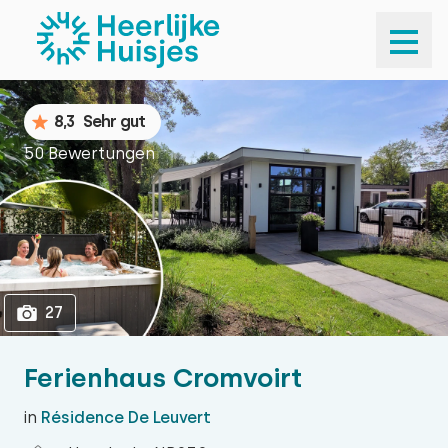
1
27
8,3
Sehr gut
50 Bewertungen
27
Ferienhaus Cromvoirt
in
Résidence De Leuvert