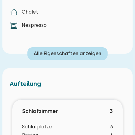
Chalet
Bevorzugte Buchung, je nach Verfügbarkeit
(gegen Gebühr):
Nespresso
Haustierfrei
Eingezäunter Garten
Sauna
Alle Eigenschaften anzeigen
Aufteilung
Schlafzimmer
3
Schlafplätze
6