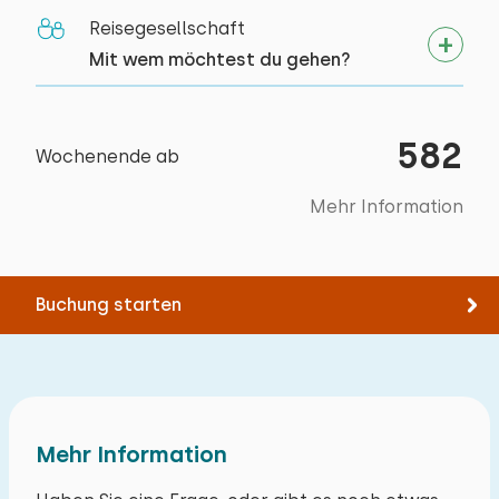
Zugänglichkeit
Bett: Etagenbett
Reisegesellschaft
Museum
Vollständig im Erdgeschoss
Bett: Etagenbett
Mit wem möchtest du gehen?
Alle Bewertungen
Climbing forest
582
Wochenende ab
Mehr Information
Buchung starten
Mehr Information