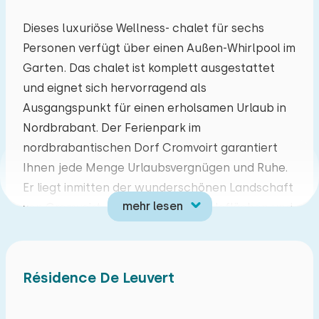
Mo
Di
Mi
Do
Fr
Sa
So
Dieses luxuriöse Wellness- chalet für sechs
Personen verfügt über einen Außen-Whirlpool im
27
28
29
30
31
01
02
Garten. Das chalet ist komplett ausgestattet
und eignet sich hervorragend als
03
04
05
06
07
08
09
Ausgangspunkt für einen erholsamen Urlaub in
Nordbrabant. Der Ferienpark im
10
11
12
13
14
15
16
nordbrabantischen Dorf Cromvoirt garantiert
Ihnen jede Menge Urlaubsvergnügen und Ruhe.
17
18
19
20
21
22
23
Er liegt inmitten der wunderschönen Landschaft
mehr lesen
von Cromvoirt, wo sich Wälder, Heideflächen und
24
25
26
27
28
29
30
Dünen abwechseln. Hier können Sie die
burgundische Lebensart in vollen Zügen
31
01
02
03
04
05
06
genießen; zum Beispiel eine köstliche Bossche
Résidence De Leuvert
Bol auf einer der gemütlichen Terrassen oder ein
leckeres Brabanter Bier.