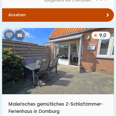
ausgehend von 2 Personen
Zum Wald
:
(max. km)
Ansehen
1
2
5
10
20
Zum Wasser
:
(max. km)
9,0
1
2
5
10
20
Zu öffentlichen Verkehrsmitteln
:
(max. km)
0,2
0,5
1
2
5
Unterkunft
Nicht im Ferienpark
236
Malerisches gemütliches 2-Schlafzimmer-
Im Ferienpark
Ferienhaus in Domburg
47