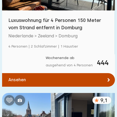
Freibad
1
Kinderanimation
Luxuswohnung für 4 Personen 150 Meter
0
vom Strand entfernt in Domburg
Kindereinrichtungen im Park
0
Niederlande > Zeeland > Domburg
Zugänglichkeit
4 Personen | 2 Schlafzimmer | 1 Haustier
Eingeschränkte Mobilität
23
Wochenende ab
444
ausgehend von 4 Personen
Rollstuhlgerecht
2
Hilfsmittel
6
Ansehen
9,1