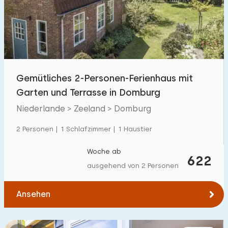
Schwimmbad
1
Eingezäunter Garten
78
Haustierfrei
185
Fahrradschuppen
97
Gemütliches 2-Personen-Ferienhaus mit
Ladestation Auto
32
Garten und Terrasse in Domburg
Niederlande > Zeeland > Domburg
Budget
2 Personen | 1 Schlafzimmer | 1 Haustier
Woche ab
622
ausgehend von 2 Personen
€ 0 — € 1000+
Ansehen
Mindestanzahl