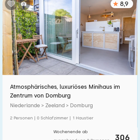
8,9
Schlafzimmern:
1
2
3
4
5
Badezimmer:
1
2
3
4
5
Entfernungen
Atmosphärisches, luxuriöses Minihaus im
Von Domburg
:
(max. km)
Zentrum von Domburg
1
5
10
20
30
Niederlande > Zeeland > Domburg
Zum Meer
:
2 Personen | 0 Schlafzimmer | 1 Haustier
(max. km)
1
2
5
10
20
Wochenende ab
306