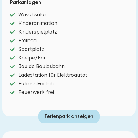
Parkanlagen
zur Terrasse. Voll ausgestattete Küche mit Kühl-
/ Gefrierschrank, Kombi-Backofen, Herd mit vier
Waschsalon
Brennern, Filterkaffeemaschine, Wasserkocher
Kinderanimation
und Geschirrspüler. TV auf Anfrage. Vier
Kinderspielplatz
Schlafzimmer mit jeweils zwei Boxspringbetten.
Freibad
Separate Toilette, Duschbad mit Duschkabine,
Sportplatz
Waschbecken mit Möbeln und zweite Toilette.
Kneipe/Bar
Das Chalet verfügt über eine Klimaanlage und
Jeu de Boulesbahn
eine Zentralheizung (Fußbodenheizung).
Ladestation für Elektroautos
Waschmaschine vorhanden. Es gibt einen
Fahrradverleih
Parkplatz für ein Auto.
Feuerwerk frei
Ferienpark anzeigen