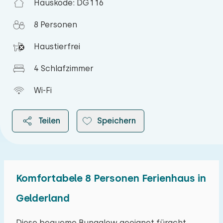
Hauskode: DG116
8 Personen
Haustierfrei
4 Schlafzimmer
Wi-Fi
Teilen
Speichern
Komfortabele 8 Personen Ferienhaus in
2026
Gelderland
August 2026
Diese bequeme Bungalow geeignet füracht