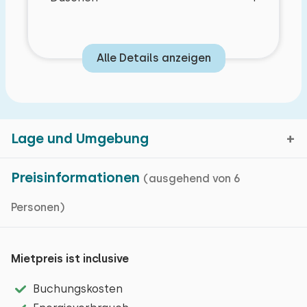
Alle Details anzeigen
Eigenschaften
Lage und Umgebung
Grundlegende Merkmale
Preisinformationen
(ausgehend von 6
Ferienhaus
Auf einem Ferienpark
Personen)
Uddel, Gelderland
Einfamilienhaus
Kartenanzeige
Wohnfläche: 54 m² m²
Mietpreis ist inclusive
Fußbodenheizung
Buchungskosten
Airco
Uddel ist zentral in den Niederlanden gelegen und in