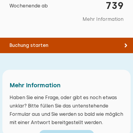
Umgebung
739
Wochenende ab
Zugänglichkeit
Kanu fahren
Vollständig im Erdgeschoss
Mehr Information
Reiten
Segeln
Spazieren
Buchung starten
Rad fahren
Tennis
Schwimmen
Mehr Information
Haben Sie eine Frage, oder gibt es noch etwas
unklar? Bitte füllen Sie das untenstehende
Formular aus und Sie werden so bald wie möglich
mit einer Antwort bereitgestellt werden.