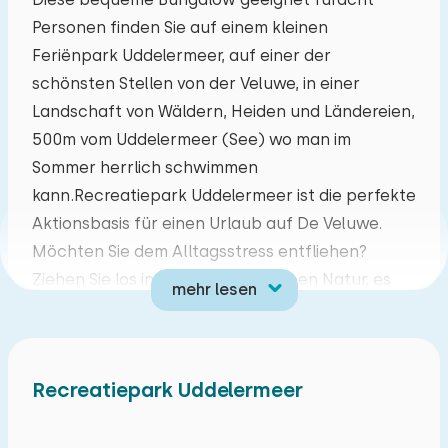
Personen finden Sie auf einem kleinen
Mo
Di
Mi
Do
Fr
Sa
So
Feriënpark Uddelermeer, auf einer der
27
28
29
30
31
01
02
schönsten Stellen von der Veluwe, in einer
Landschaft von Wäldern, Heiden und Ländereien,
03
04
05
06
07
08
09
500m vom Uddelermeer (See) wo man im
Sommer herrlich schwimmen
10
11
12
13
14
15
16
kann.Recreatiepark Uddelermeer ist die perfekte
Aktionsbasis für einen Urlaub auf De Veluwe.
17
18
19
20
21
22
23
Möchten Sie dem Alltagsstress entfliehen?
Ziehen Sie los in der wunderschönen Natur, es
mehr lesen
24
25
26
27
28
29
30
gibt zahlreiche Wander- und Radrouten. Der
Park bietet verschiedene Einrichtungen, sowie
31
01
02
03
04
05
06
Sportplätze und ein Schwimmbad.
Recreatiepark Uddelermeer
Wohnzimmer mit offener Küche, großem Esstisch
und Sitzecke mit Radio / CD-Player, Schiebetüren