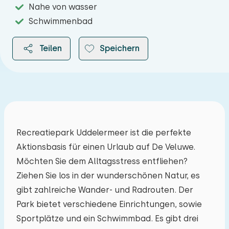
Nahe von wasser
Schwimmenbad
Teilen
Speichern
2026
Recreatiepark Uddelermeer ist die perfekte
Aktionsbasis für einen Urlaub auf De Veluwe.
August 2026
Möchten Sie dem Alltagsstress entfliehen?
Mo
Di
Mi
Do
Fr
Sa
So
Ziehen Sie los in der wunderschönen Natur, es
gibt zahlreiche Wander- und Radrouten. Der
27
28
29
30
31
01
02
Park bietet verschiedene Einrichtungen, sowie
Sportplätze und ein Schwimmbad. Es gibt drei
03
04
05
06
07
08
09