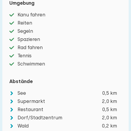
Umgebung
Kanu fahren
Reiten
Segeln
Reisegesellschaft
Spazieren
Rad fahren
Tennis
Schwimmen
Die maximal zulässige Personenzahl in Häuser
auf diesem Ferienpark beträgt 8.
Sie können
Abstände
zusätzliche Babys mitbringen (2).
See
0,5 km
−
+
Supermarkt
2,0 km
Anzahl der Erwachsene
Restaurant
0,5 km
Dorf/Stadtzentrum
2,0 km
−
+
Anzahl der Kinder
Wald
0,2 km