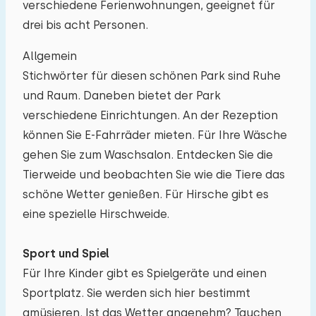
verschiedene Ferienwohnungen, geeignet für
drei bis acht Personen.
10
11
12
13
14
15
16
Allgemein
17
18
19
20
21
22
23
Stichwörter für diesen schönen Park sind Ruhe
und Raum. Daneben bietet der Park
24
25
26
27
28
29
30
verschiedene Einrichtungen. An der Rezeption
können Sie E-Fahrräder mieten. Für Ihre Wäsche
31
01
02
03
04
05
06
gehen Sie zum Waschsalon. Entdecken Sie die
Tierweide und beobachten Sie wie die Tiere das
schöne Wetter genießen. Für Hirsche gibt es
eine spezielle Hirschweide.
Sport und Spiel
Für Ihre Kinder gibt es Spielgeräte und einen
Sportplatz. Sie werden sich hier bestimmt
amüsieren. Ist das Wetter angenehm? Tauchen