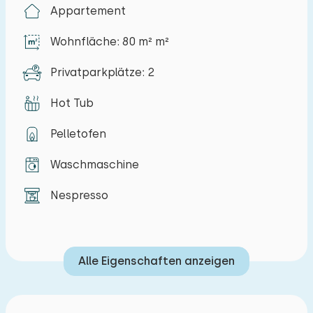
Appartement
Stiefelpfad am Bezoekerscentrum de Wieden
führt direkt durch das Schilfgebiet, vorbei an
Wohnfläche: 80 m² m²
offenen Heuwiesen und Sumpfwäldern. Für eine
gemütliche Terrasse oder zum Einkaufen fahren
Privatparkplätze: 2
Sie nach Emmeloord, Meppel, Steenwijk oder
Hot Tub
Zwolle.
Pelletofen
Das Wohnzimmer, die Küche und das
Schlafzimmer befinden sich auf demselben
Waschmaschine
Raum. Im Wohnzimmer finden Sie eine geräumige
Nespresso
Sitzecke mit einem bequemen Sofa, zwei Sesseln
und einem Fernseher. Der Essbereich hat einen
runden Esstisch mit vier Stühlen. Die moderne
Küche verfügt über einen Geschirrspüler, einen
Alle Eigenschaften anzeigen
Kühlschrank mit Gefrierfach, ein
Induktionskochfeld und einen Airfryer. In einer