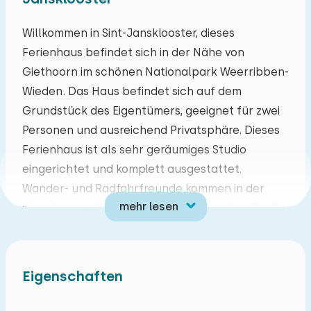
Mo
Di
Mi
Do
Fr
Sa
So
Willkommen in Sint-Jansklooster, dieses
Ferienhaus befindet sich in der Nähe von
27
28
29
30
31
01
02
Giethoorn im schönen Nationalpark Weerribben-
Wieden. Das Haus befindet sich auf dem
03
04
05
06
07
08
09
Grundstück des Eigentümers, geeignet für zwei
Personen und ausreichend Privatsphäre. Dieses
10
11
12
13
14
15
16
Ferienhaus ist als sehr geräumiges Studio
eingerichtet und komplett ausgestattet.
17
18
19
20
21
22
23
Wander- und Radfahrfreunde kommen in der
mehr lesen
Umgebung voll auf ihre Kosten! Besuchen Sie die
24
25
26
27
28
29
30
malerischen Orte Vollenhove und Blokzijl.
Entdecken Sie das bekannte Wasserdorf
31
01
02
03
04
05
06
Giethoorn, mieten Sie ein Boot und schippern Sie
Eigenschaften
durch die Grachten und Schilfgürtel. Sind Sie
bereit für eine anspruchsvolle Wanderung? Der