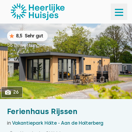
1
26
8,5
Sehr gut
56 Bewertungen
26
Ferienhaus Rijssen
in
Vakantiepark Hölte - Aan de Holterberg