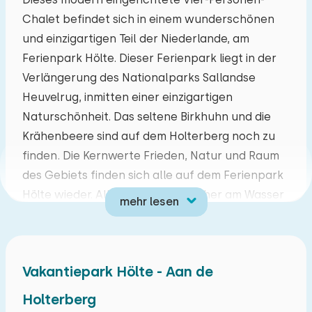
Chalet befindet sich in einem wunderschönen
Mo
Di
Mi
Do
Fr
Sa
So
und einzigartigen Teil der Niederlande, am
27
28
29
30
31
01
02
Ferienpark Hölte. Dieser Ferienpark liegt in der
Verlängerung des Nationalparks Sallandse
03
04
05
06
07
08
09
Heuvelrug, inmitten einer einzigartigen
Naturschönheit. Das seltene Birkhuhn und die
10
11
12
13
14
15
16
Krähenbeere sind auf dem Holterberg noch zu
finden. Die Kernwerte Frieden, Natur und Raum
17
18
19
20
21
22
23
des Gebiets finden sich alle auf dem Ferienpark
Hölte wieder. Alle Chalets sind daher am Wasser
mehr lesen
24
25
26
27
28
29
30
gebaut und befinden sich auf großen
Grundstücken, so dass Privatsphäre garantiert
31
01
02
03
04
05
06
ist. Der Park selbst verfügt über einen beheizten
Vakantiepark Hölte - Aan de
Außenpool und einen gemeinsamen
Entspannungsbereich, in dem Sie sich ausruhen
Holterberg
können. Außerdem gibt es einen schönen