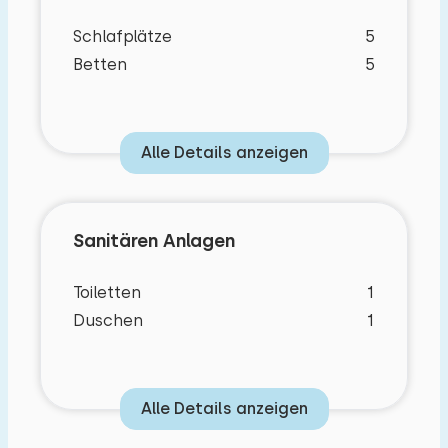
Das Badezimmer befindet sich ebenfalls im
Schlafplätze
5
Erdgeschoss und ist mit Dusche, Waschbecken
Betten
5
und Toilette ausgestattet. Die beiden
Schlafzimmer befinden sich im ersten Stock. Das
erste Schlafzimmer verfügt über zwei
Alle Details anzeigen
zusammengeschobene Einzelbetten, das zweite
über drei Einzelbetten. Alle sind
Boxspringbetten. Zur Ausstattung gehören
Sanitären Anlagen
außerdem Zentralheizung, eine Waschmaschine,
kostenloses Internet, ein Kinderbett und ein
Toiletten
1
Hochstuhl.
Duschen
1
Draußen verfügt das Haus über einen
umzäunten, gepflasterten Garten mit
Gartenmöbeln und Sonnenschirm. Sie können Ihr
Alle Details anzeigen
Auto 75 Meter vom Ferienhaus entfernt parken