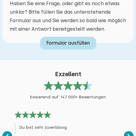
Segeln
Juni 2026
Haben Sie eine Frage, oder gibt es noch etwas
9,7
Gartenmöbel
Spazieren
Jacklyn Seegers
unklar? Bitte füllen Sie das untenstehende
Extras:
Sonnenschirm
Rad fahren
Formular aus und Sie werden so bald wie möglich
Platz für Kinderbett
Tennis
mit einer Antwort bereitgestellt werden.
Original anzeigen
Schwimmen
Eine Bewegungsmelderleuchte an der Haustür
Formular ausfüllen
Squash
wäre wünschenswert. Die Gartenmöbel auf der
erhöhten Terrasse sollten erneuert werden.
Exzellent
Antwort des Eigentümers:
Vielen Dank für diese positive Bewertung. Wir
arbeiten an den Verbesserungsvorschlägen.
basierend auf 147.000+ Bewertungen
Juni 2026
9,0
Du bist sehr zuverlässig.
Peter Goehrke