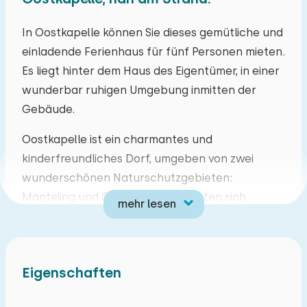
Mo
Di
Mi
Do
Fr
Sa
So
In Oostkapelle können Sie dieses gemütliche und
einladende Ferienhaus für fünf Personen mieten.
27
28
29
30
31
01
02
Es liegt hinter dem Haus des Eigentümer, in einer
wunderbar ruhigen Umgebung inmitten der
03
04
05
06
07
08
09
Gebäude.
10
11
12
13
14
15
16
Oostkapelle ist ein charmantes und
kinderfreundliches Dorf, umgeben von zwei
17
18
19
20
21
22
23
wunderschönen Naturschutzgebieten:
Manteling und Oranjezon. Hier bieten sich
mehr lesen
24
25
26
27
28
29
30
fantastische Möglichkeiten zum Radfahren und
Wandern entlang des Rad- und
31
01
02
03
04
05
06
Wanderwegenetzes. Die Routen führen Sie durch
Eigenschaften
die schönsten Teile Zeelands, darunter Feldwege,
schroffe Deiche und charmante Dörfer.