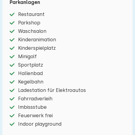
Parkanlagen
in einer fantastischen Umgebung!
Restaurant
Gemütlich eingerichtetes Wohnzimmer mit Ess-
Parkshop
und Sitzecke mit Flachbildfernseher. Die offene
Waschsalon
Küche ist ausgestattet mit Geschirrspüler,
Kinderanimation
Kühlschrank, 4-Flammen-Herd, Wasserkocher,
Kinderspielplatz
Mikrowelle, Kaffeemaschine (Filter) und Geschirr.
Minigolf
Es gibt zwei Schlafzimmer (eines im
Sportplatz
Obergeschoss, eines im Erdgeschoss) mit jeweils
Hallenbad
zwei Einzelbetten. Im Erdgeschoss gibt es eine
Kegelbahn
geräumige Dusche mit Waschbecken und eine
Ladestation für Elektroautos
separate Toilette. Durch die Schiebetüren im
Fahrradverleih
Wohnzimmer betreten Sie den großzügigen
Imbissstube
Garten mit Terrasse mit Gartenmöbeln.
Feuerwerk frei
Indoor playground
Parken: Platz für ein Auto am Ferienhaus.