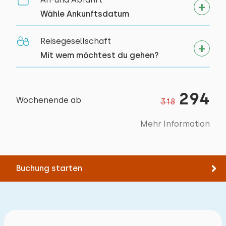
Bettdecke(n): Einzelbettdecke
ließ sich mit zwei Personen kaum öffnen.
Wähle Ankunftsdatum
Aktivitäten in der
Umgebung
Reisegesellschaft
Alle Bewertungen
Mit wem möchtest du gehen?
Kanu fahren
Reiten
Spazieren
294
Wochenende ab
Rad fahren
318
Schwimmen
Mehr Information
Museum
Buchung starten