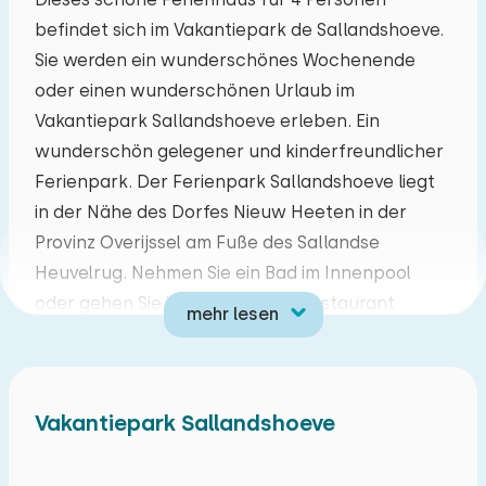
befindet sich im Vakantiepark de Sallandshoeve.
Mo
Di
Mi
Do
Fr
Sa
So
Sie werden ein wunderschönes Wochenende
27
28
29
30
31
01
02
oder einen wunderschönen Urlaub im
Vakantiepark Sallandshoeve erleben. Ein
03
04
05
06
07
08
09
wunderschön gelegener und kinderfreundlicher
Ferienpark. Der Ferienpark Sallandshoeve liegt
10
11
12
13
14
15
16
in der Nähe des Dorfes Nieuw Heeten in der
Provinz Overijssel am Fuße des Sallandse
17
18
19
20
21
22
23
Heuvelrug. Nehmen Sie ein Bad im Innenpool
oder gehen Sie im gemütlichen Restaurant
mehr lesen
24
25
26
27
28
29
30
essen. Es gibt verschiedene Spielplätze, einen
Wasserspielplatz, eine Kegelbahn, einen 18-
31
01
02
03
04
05
06
Loch-Minigolfplatz, Tischtennisplatten und
Vakantiepark Sallandshoeve
Sportplätze. Während der Ferienzeiten werden
auch alle Arten von Freizeitaktivitäten
organisiert. Kurzum, ein fantastischer Ferienpark