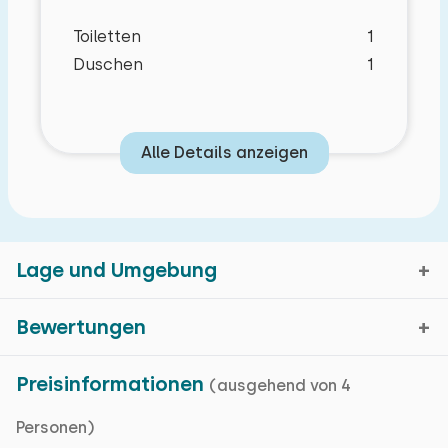
Toiletten
1
Duschen
1
Alle Details anzeigen
Lage und Umgebung
Bewertungen
Nieuw Heeten, Overijssel
Preisinformationen
(ausgehend von 4
Schlafzimmer Layout
Durchschnittliche Bewertung
8,7
Kartenanzeige
Personen)
Eigenschaften
Bewertungen in den vergangenen 65 Monaten