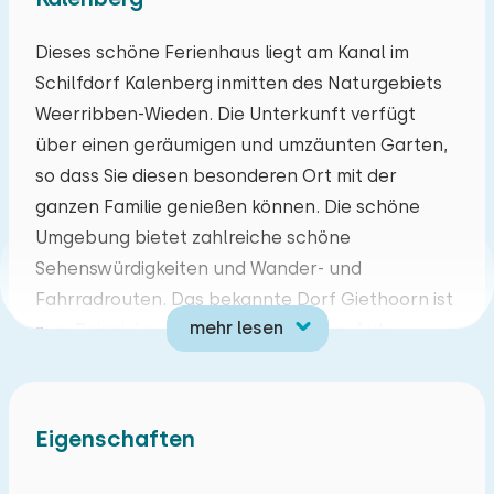
Mo
Di
Mi
Do
Fr
Sa
So
Dieses schöne Ferienhaus liegt am Kanal im
Schilfdorf Kalenberg inmitten des Naturgebiets
27
28
29
30
31
01
02
Weerribben-Wieden. Die Unterkunft verfügt
über einen geräumigen und umzäunten Garten,
03
04
05
06
07
08
09
so dass Sie diesen besonderen Ort mit der
ganzen Familie genießen können. Die schöne
10
11
12
13
14
15
16
Umgebung bietet zahlreiche schöne
Sehenswürdigkeiten und Wander- und
17
18
19
20
21
22
23
Fahrradrouten. Das bekannte Dorf Giethoorn ist
mehr lesen
zum Beispiel nur 15 Minuten mit dem Auto
24
25
26
27
28
29
30
entfernt. Der Nationalpark Weerribben Wieden
ist ein einzigartiges Wassergebiet mit schöner
31
01
02
03
04
05
06
Natur, Schilfgebieten und einem Labyrinth von
Eigenschaften
Wasserwegen. Das macht diese Region perfekt,
um sie vom Wasser aus zu entdecken.