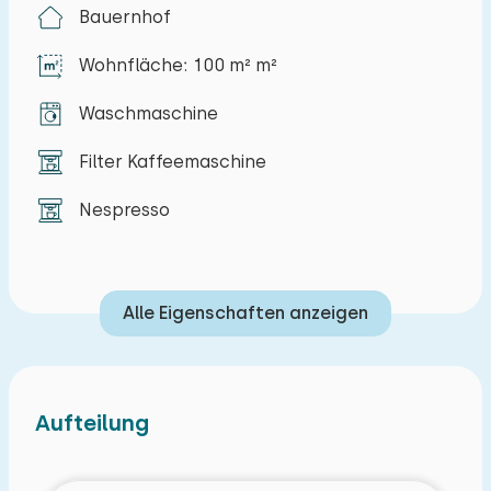
Bauernhof
Das geräumige Wohnzimmer ist mit einer Sitz-
Wohnfläche: 100 m² m²
und Essecke, einem Fernseher und
Glasfaserkabel ausgestattet. Das Ferienhaus
Waschmaschine
verfügt über eine Zentralheizung. Die Küche
verfügt über ein Induktionskochfeld, eine Kühl-
Filter Kaffeemaschine
Gefrierkombination mit Null-Grad-Schublade,
Nespresso
eine Mikrowelle, einen Umluftofen, eine
Spülmaschine, einen Wasserkocher und eine
Filterkaffeemaschine. Es gibt drei Schlafzimmer,
Alle Eigenschaften anzeigen
zwei mit einem Doppelbett und ein mit zwei
Einzelbetten. Das Badezimmer hat eine
geräumige begehbare Dusche, ein
Doppelwaschbecken, eine Toilette, eine
Aufteilung
Waschmaschine und einen Trockner. Es gibt auch
eine separate Toilette.