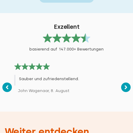
gehabt. Es ist sehr ruhig! Für den 1 km Fussweg
haben wir einen Bollerwagen für das Gepäck
mitgenommen. Unbedingt Fahrräder
mitnehmen/mieten.
Exzellent
Alle Bewertungen
basierend auf 147.000+ Bewertungen
Sauber und zufriedenstellend.
John Wagenaar, 8. August
Weiter entdecken