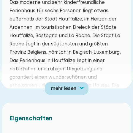
Das moderne und sehr kinderfreundliche
Ferienhaus für sechs Personen liegt etwas
Mo
Di
Mi
Do
Fr
Sa
So
außerhalb der Stadt Houffalize, im Herzen der
27
28
29
30
31
01
02
Ardennen, im touristischen Dreieck der Städte
Houffalize, Bastogne und La Roche. Die Stadt La
03
04
05
06
07
08
09
Roche liegt in der südlichsten und größten
Provinz Belgiens, nämlich in Belgisch-Luxemburg.
10
11
12
13
14
15
16
Das Ferienhaus in Houffalize liegt in einer
natürlichen und ruhigen Umgebung und
17
18
19
20
21
22
23
garantiert einen wunderschönen und
erholsamen Urlaub in der Nähe des Hauses. Die
mehr lesen
24
25
26
27
28
29
30
waldreiche Umgebung dieses touristischen
Dreiecks eignet sich hervorragend zum Wandern,
31
01
02
03
04
05
06
Reiten und Radfahren. In der Nähe können Sie
Eigenschaften
Motorrad fahren, Kajak fahren oder in einem
nahe gelegenen Fluss angeln.