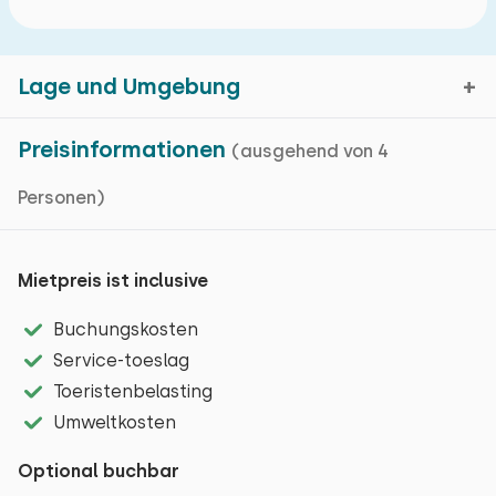
Lage und Umgebung
Preisinformationen
(ausgehend von 4
Personen)
Houffalize, Belgischen-Luxemburg
Kartenanzeige
Mietpreis ist inclusive
Buchungskosten
Houffalize liegt im Herzen der Ardennen und bildet
Service-toeslag
zusammen mit Bastogne und La Roche das
Toeristenbelasting
touristische Dreieck. Die Umgebung ist ideal zum
Umweltkosten
Wandern, Reiten oder Radfahren auf einer der
zahlreichen Routen. Während Ihres Aufenthalts
Optional buchbar