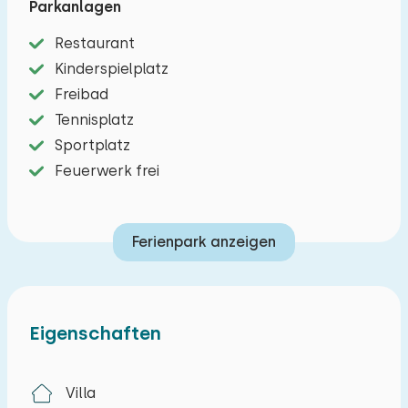
Parkanlagen
Lufttrampolin. Sie können im schönen Restaurant
Restaurant
im Ferienpark selbst essen gehen. Es gibt auch
Kinderspielplatz
einen Brötchenservice oder sogar einen
Freibad
Frühstücksservice.
Tennisplatz
Erdgeschoss: Eingang mit separater Toilette. Ein
Sportplatz
geräumiges, modernes Wohnzimmer mit einer
Feuerwerk frei
geräumigen Sitzecke mit Flachbild-TV und einem
Gaskamin. Durch die Fenstertüren gelangt man
Ferienpark anzeigen
auf eine größtenteils teilweise überdachte
Terrasse. Auf der Terrasse befindet sich ein
luxuriöser Garten mit Sonnenschirm, wo Sie in
Ruhe genießen können. Es gibt auch eine
Eigenschaften
luxuriöse offene Küche mit unter anderem einem
Fünf-Flammen-Herd mit Wok-Brenner,
Villa
Geschirrspüler, Illy Espresso-Maschine, Kombi-