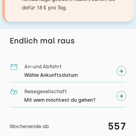
Mit Terrasse
1. Stock
Kanu fahren
dafür 18 € pro Tag.
Toiletten:
Gartenmöbel
1
Reiten
Schlafplätze: 2
Spazieren
Bett: Einzel
Wellness-Einrichtungen
Rad fahren
Abmessungen: 90 x 210
Endlich mal raus
Badewanne mit Sprudelfunktion
Tennis
Bettdecke(n): Einzelbettdecke
Schwimmen
Innensauna
Bett: Einzel
An-und Abfahrt
Abmessungen: 90 x 210
Wähle Ankunftsdatum
Bettdecke(n): Einzelbettdecke
Reisegesellschaft
Extras:
Mit wem möchtest du gehen?
Platz für Kinderbett
557
Wochenende ab