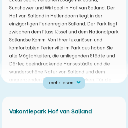
Sunshower und Wirlpool in Hof van Salland. Der
Mo
Di
Mi
Do
Fr
Sa
So
Hof van Salland in Hellendoorn liegt in der
27
28
29
30
31
01
02
einzigartigen Ferienregion Salland. Der Park liegt
zwischen dem Fluss IJssel und dem Nationalpark
03
04
05
06
07
08
09
Sallandse Kamm. Von Ihrer luxuriösen und
komfortablen Ferienvilla im Park aus haben Sie
10
11
12
13
14
15
16
alle Möglichkeiten, die umliegenden Städte und
Dörfer, beeindruckende Hansestädte und die
17
18
19
20
21
22
23
wunderschöne Natur von Salland und dem
angrenzenden Vechttal zu entdecken. Für die
mehr lesen
24
25
26
27
28
29
30
nötige Übung können Sie einen Ball auf dem
Allwetter-Tennisplatz schlagen oder ein
31
01
02
03
04
05
06
erfrischendes Bad im schönen und beheizten
Vakantiepark Hof van Salland
Außenpool nehmen. Für die Kinder gibt es einen
schönen Spielplatz mit verschiedenen
Klettergeräten, Schaukeln und einem