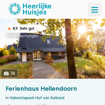
1
38
8,9
Sehr gut
135 Bewertungen
38
Ferienhaus Hellendoorn
in
Vakantiepark Hof van Salland