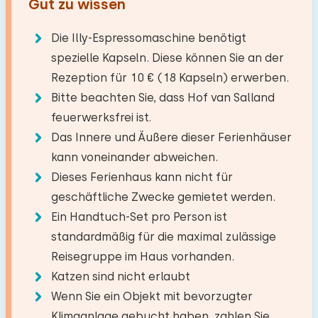
Gut zu wissen
Boden:
Elektrischer Kamin
See
5,9 km
1. Stock
Original anzeigen
−
+
Die Illy-Espressomaschine benötigt
Anzahl der Erwachsene
Supermarkt
3,6 km
Sehr schöne und saubere Villen
spezielle Kapseln. Diese können Sie an der
Schlafplätze: 2
Küche
Badezimmer
Restaurant
0,5 km
Rezeption für 10 € (18 Kapseln) erwerben.
−
+
Bett: Doppel
Dorf/Stadtzentrum
3,6 km
Anzahl der Kinder
Kombi Backofen/Mikrowelle
Bitte beachten Sie, dass Hof van Salland
Boden:
Wald
3,0 km
Abmessungen: 180 x 210
Geschirrspüler
feuerwerksfrei ist.
1. Stock
August 2026 (vom Ferienpark)
Freizeitsee
6,8 km
−
+
Bettdecke(n): Einzelbettdecke
8,2
Anzahl der Babys
Kühlschrank mit Gefrierfach
Das Innere und Äußere dieser Ferienhäuser
Berry v.
Angelgewässer
5,4 km
Einrichtungen:
Gefrierschrank
kann voneinander abweichen.
Extras:
Golfplatz
3,8 km
−
+
Anzahl der Haustiere
Dieses Ferienhaus kann nicht für
Filter Kaffeemaschine
Waschen-Handbassin
Original anzeigen
Nationalpark
3,9 km
Platz für Kinderbett
geschäftliche Zwecke gemietet werden.
Wasserkocher
Badewanne mit Sprudelfunktion
Vergnügungspark
8,8 km
Schönes Ferienhaus und gute Ausstattung
Ein Handtuch-Set pro Person ist
Zugbahnhof
11,3 km
Toilet
(Tennisplatz und Schwimmbad)
standardmäßig für die maximal zulässige
Bushaltestelle
0,2 km
Draußen
Löschen
Verwenden
Reisegruppe im Haus vorhanden.
Schlafzimmer
Privatparkplätze: 2
Katzen sind nicht erlaubt
Alle Bewertungen
Aktivitäten in der
Garten
Wenn Sie ein Objekt mit bevorzugter
Boden:
Toilettenraum
Umgebung
Klimaanlage gebucht haben, zahlen Sie