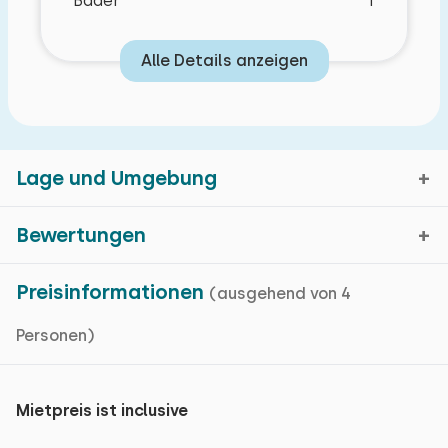
Bäder
1
Alle Details anzeigen
Lage und Umgebung
Bewertungen
Schlafzimmer Layout
Hellendoorn, Overijssel
Preisinformationen
(ausgehend von 4
Durchschnittliche Bewertung
8,9
Kartenanzeige
Personen)
Bewertungen in den vergangenen 119 Monaten
Schlafzimmer
Mietpreis ist inclusive
In der schönen natürlichen Umgebung von
Boden:
Neueste Bewertungen
Hellendoorn ist der wahre Naturliebhaber am