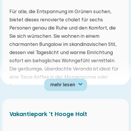
Mo
Di
Mi
Do
Fr
Sa
So
Für alle, die Entspannung im Grünen suchen,
bietet dieses renovierte chalet für sechs
27
28
29
30
31
01
02
Personen genau die Ruhe und den Komfort, die
Sie sich wünschen. Sie wohnen in einem
03
04
05
06
07
08
09
charmanten Bungalow im skandinavischen Stil,
dessen viel Tageslicht und warme Einrichtung
10
11
12
13
14
15
16
sofort ein behagliches Wohngefühl vermitteln.
Die geräumige, überdachte Veranda ist ideal für
17
18
19
20
21
22
23
eine Tasse Kaffee in der Morgensonne oder
mehr lesen
einen langen, entspannten Abend im Freien. Ihr
24
25
26
27
28
29
30
Auto können Sie bequem direkt neben dem Haus
parken.
31
01
02
03
04
05
06
Vakantiepark 't Hooge Holt
Praktische Annehmlichkeiten wie ein separater
Abstellraum mit Waschmaschine und Trockner
sowie eine moderne Küche sorgen für