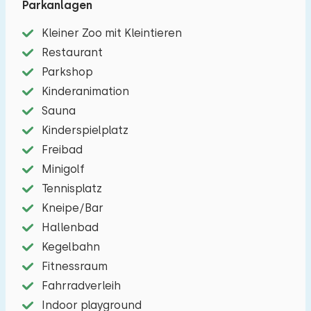
Parkanlagen
zusätzlichen Komfort. Dank der ruhigen Lage am
Kleiner Zoo mit Kleintieren
Rande des Parks genießen Sie absolute
Restaurant
Privatsphäre, und Freizeitmöglichkeiten für alle
Parkshop
Altersgruppen sind nur wenige Gehminuten
Kinderanimation
entfernt.
Sauna
Die grüne Umgebung lädt zum Spazieren und
Kinderspielplatz
Radfahren ein und bietet die Möglichkeit, den
Freibad
Charme des Vechttals zu entdecken. Erleben Sie
Minigolf
jeden Tag etwas Neues.
Tennisplatz
Kneipe/Bar
Hallenbad
Kegelbahn
Fitnessraum
Fahrradverleih
Indoor playground