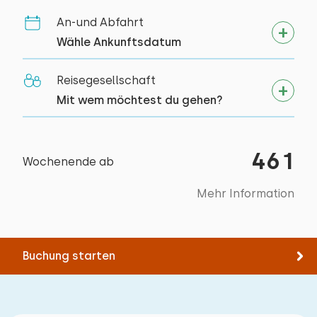
Vollständig im Erdgeschoss
Erdgeschoss
Kanu fahren
An-und Abfahrt
Mind. 1 Schlafzimmer im Erdgeschoss
Schlafplätze: 6
Reiten
Wähle Ankunftsdatum
Min. 1 badkamer op begane grond
Spazieren
Bett: Etagenbett
Reisegesellschaft
Rad fahren
Abmessungen: 90 x 200
Mit wem möchtest du gehen?
Tennis
Bettdecke(n): Einzelbettdecke
Schwimmen
461
Wochenende ab
Mehr Information
Buchung starten