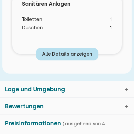
Sanitären Anlagen
Toiletten
1
Duschen
1
Alle Details anzeigen
Schlafzimmer Layout
Lage und Umgebung
Eigenschaften
Bewertungen
Schlafzimmer
Gramsbergen, Overijssel
Preisinformationen
(ausgehend von 4
Boden:
Durchschnittliche Bewertung
Grundlegende Merkmale
9,0