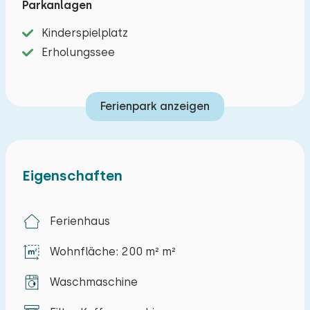
Parkanlagen
Filterkaffeemaschine, einen Wasserkocher und
Kinderspielplatz
eine Mikrowelle. Es gibt insgesamt sechs
Erholungssee
Schlafzimmer, die jeweils mit zwei Einzelbetten
ausgestattet sind. Außerdem verfügen die
Häuser über ein Badezimmer mit Dusche und
Ferienpark anzeigen
WC. Eines der Häuser ist zusätzlich mit einer
Waschmaschine ausgestattet.
Durch die Flügeltüren gelangen Sie auf die
Eigenschaften
privaten Terrassen mit Überdachung, Grill und
eigenem Bootsanleger. Die Kanäle sind direkt mit
Ferienhaus
dem Bovenwijde-See verbunden, sodass Sie die
Umgebung bequem mit dem Boot erkunden
Wohnfläche: 200 m² m²
können. Sie können Ihr eigenes leises Boot
anlegen oder eine luxuriöse Elektro-Slup für
Waschmaschine
einen entspannten Tag auf dem Wasser mieten.