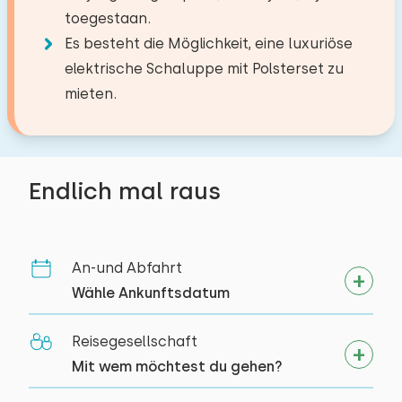
−
+
Anzahl der Babys
Zugbahnhof
11,6 km
Filter Kaffeemaschine
toegestaan.
Bushaltestelle
1,1 km
Es besteht die Möglichkeit, eine luxuriöse
Wasserkocher
−
+
elektrische Schaluppe mit Polsterset zu
Anzahl der Haustiere
Toaster
Aktivitäten in der
mieten.
Umgebung
Draußen
Kanu fahren
Löschen
Verwenden
Garten
Segeln
Endlich mal raus
Mit Terrasse
Spazieren
Gartenmöbel
Rad fahren
Sonnenschirm
Schwimmen
An-und Abfahrt
Grill
Museum
Wähle Ankunftsdatum
Bootfahren
Bootsteg
Ladestation für Elektrofahrräder
Reisegesellschaft
Mit wem möchtest du gehen?
Zielgruppen