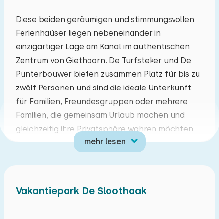
Mo
Di
Mi
Do
Fr
Sa
So
Diese beiden geräumigen und stimmungsvollen
Ferienhaüser liegen nebeneinander in
27
28
29
30
31
01
02
einzigartiger Lage am Kanal im authentischen
Zentrum von Giethoorn. De Turfsteker und De
03
04
05
06
07
08
09
Punterbouwer bieten zusammen Platz für bis zu
zwölf Personen und sind die ideale Unterkunft
10
11
12
13
14
15
16
für Familien, Freundesgruppen oder mehrere
Familien, die gemeinsam Urlaub machen und
17
18
19
20
21
22
23
gleichzeitig ihre Privatsphäre wahren möchten.
mehr lesen
24
25
26
27
28
29
30
Beide Häuser bieten eine Wohnfläche von über
100 m² und wurden komplett renoviert. Die
31
01
02
03
04
05
06
gemütlichen Wohnzimmer sind mit einer
Vakantiepark De Sloothaak
bequemen Sitzecke und einem Fernseher
ausgestattet. Die voll ausgestatteten Küchen
verfügen über einen Geschirrspüler, eine