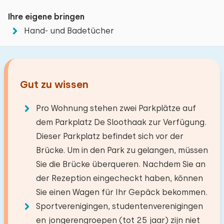
Waschmaschine
hinaus auf den Klimbos Paasloo. Spaß für Kinder!
Ihre eigene bringen
Kinderbett: 1
Wenn Sie eine große Stadt besuchen und einkaufen
Hand- und Badetücher
Energieverbrauch: unbekannt
möchten, können Sie nach Steenwijk, Meppel oder
Zwolle fahren.
Reisegesellschaft
Wohnzimmer
Gut zu wissen
Abstände
TV
Die maximal zulässige Personenzahl in diesem
Niederländische Fernsehsender
See
0,0 km
Pro Wohnung stehen zwei Parkplätze auf
Haus beträgt 12.
Sie können zusätzliche Babys
Supermarkt
1,0 km
dem Parkplatz De Sloothaak zur Verfügung.
Restaurant
Küche
0,4 km
mitbringen (2).
Dieser Parkplatz befindet sich vor der
Dorf/Stadtzentrum
0,9 km
Brücke. Um in den Park zu gelangen, müssen
Backofen
Wald
16,5 km
Sie die Brücke überqueren. Nachdem Sie an
−
+
Anzahl der Erwachsene
Kombi Backofen/Mikrowelle
Freizeitsee
6,1 km
der Rezeption eingecheckt haben, können
Mikrowelle
Angelgewässer
8,2 km
Sie einen Wagen für Ihr Gepäck bekommen.
−
+
Anzahl der Kinder
Geschirrspüler
Golfplatz
19,2 km
Sportverenigingen, studentenverenigingen
Kühlschrank mit Gefrierfach
Nationalpark
9,8 km
en jongerengroepen (tot 25 jaar) zijn niet