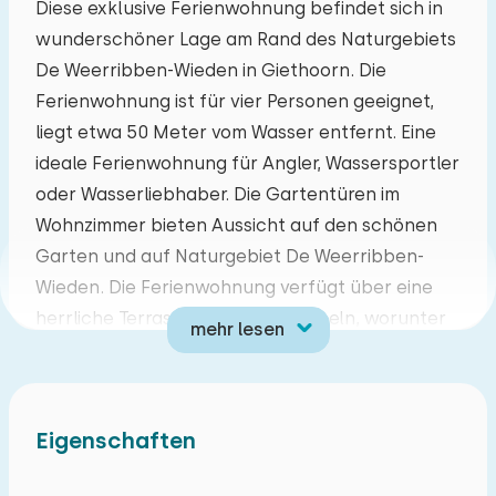
Diese exklusive Ferienwohnung befindet sich in
wunderschöner Lage am Rand des Naturgebiets
Mo
Di
Mi
Do
Fr
Sa
So
De Weerribben-Wieden in Giethoorn. Die
27
28
29
30
31
01
02
Ferienwohnung ist für vier Personen geeignet,
liegt etwa 50 Meter vom Wasser entfernt. Eine
03
04
05
06
07
08
09
ideale Ferienwohnung für Angler, Wassersportler
oder Wasserliebhaber. Die Gartentüren im
10
11
12
13
14
15
16
Wohnzimmer bieten Aussicht auf den schönen
Garten und auf Naturgebiet De Weerribben-
17
18
19
20
21
22
23
Wieden. Die Ferienwohnung verfügt über eine
herrliche Terrasse mit Gartenmöbeln, worunter
mehr lesen
24
25
26
27
28
29
30
zwei Relax-Stühle. Sie verfügen über eine gratis
Internet-Verbindung und es gibt zwei Parkplätze.
31
01
02
03
04
05
06
Genießen Sie von der Garten und die schöne
Eigenschaften
Aussicht während Ihres Urlaubes in Giethoorn.
Kurzum, ein unvergesslicher Urlaub!