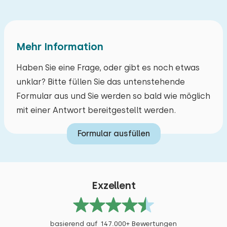
Grüßen, Heerlijke Huisjes.
Schlafboden
Suppe
Sonnenschirm
Museum
Ladestation für Elektrofahrräder
Bootfahren
Alle Bewertungen
Mehr Information
Zugänglichkeit
Haben Sie eine Frage, oder gibt es noch etwas
Mind. 1 Schlafzimmer im Erdgeschoss
unklar? Bitte füllen Sie das untenstehende
Min. 1 badkamer op begane grond
Formular aus und Sie werden so bald wie möglich
mit einer Antwort bereitgestellt werden.
Formular ausfüllen
Exzellent
basierend auf 147.000+ Bewertungen