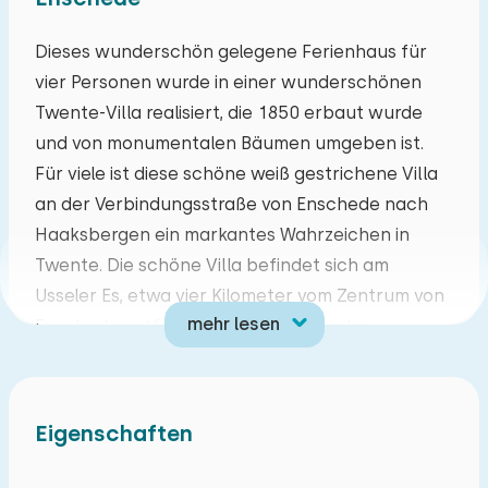
Mo
Di
Mi
Do
Fr
Sa
So
Dieses wunderschön gelegene Ferienhaus für
vier Personen wurde in einer wunderschönen
27
28
29
30
31
01
02
Twente-Villa realisiert, die 1850 erbaut wurde
und von monumentalen Bäumen umgeben ist.
03
04
05
06
07
08
09
Für viele ist diese schöne weiß gestrichene Villa
an der Verbindungsstraße von Enschede nach
10
11
12
13
14
15
16
Haaksbergen ein markantes Wahrzeichen in
Twente. Die schöne Villa befindet sich am
17
18
19
20
21
22
23
Usseler Es, etwa vier Kilometer vom Zentrum von
mehr lesen
Enschede entfernt und in der Nähe des
24
25
26
27
28
29
30
Erholungssees Rutbeek und des Militärstandorts
Boekelo. Enschede hat eine wunderschöne
31
01
02
03
04
05
06
"eigene" Umgebung, die zu Fuß oder mit dem
Eigenschaften
Fahrrad erkundet werden kann.