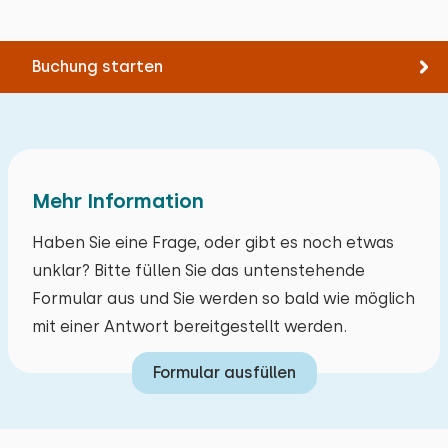
Wald
1,0 km
Geschirrspüler
Anzahl der Haustiere
Nicht erlaubt
Freizeitsee
4,2 km
Kühlschrank mit Gefrierfach
Angelgewässer
4,5 km
Buchung starten
Nespresso
Golfplatz
5,0 km
Wasserkocher
Nationalpark
15,6 km
Löschen
Verwenden
Vergnügungspark
40,5 km
Draußen
Zugbahnhof
5,2 km
Mehr Information
Bushaltestelle
1,1 km
Garten
Mit Terrasse
Haben Sie eine Frage, oder gibt es noch etwas
Aktivitäten in der
Gartenmöbel
unklar? Bitte füllen Sie das untenstehende
Umgebung
Formular aus und Sie werden so bald wie möglich
mit einer Antwort bereitgestellt werden.
Kanu fahren
Reiten
Formular ausfüllen
Spazieren
Rad fahren
Schwimmen