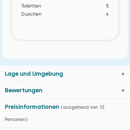
Toiletten
5
Duschen
4
Lage und Umgebung
Bewertungen
Eigenschaften
De Bult, Overijssel
Preisinformationen
(ausgehend von 12
Durchschnittliche
8,5
Kartenanzeige
Personen)
Grundlegende Merkmale
Bewertung
Bewertungen in den