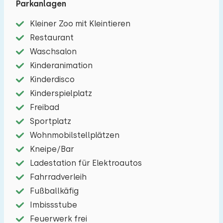
Parkanlagen
Auch gibt es eine öffentlicheToilette.
Kleiner Zoo mit Kleintieren
Die anderen 2 Bereiche sind die Schlafbereiche
Restaurant
und sind mit 8 attraktive aber sehr geräumigen
Waschsalon
Schrank Betten für 2 Personen, 4 reguläre
Kinderanimation
Schlafzimmer mit Boxspring-Betten, 3
Kinderdisco
Badezimmer, 3 separate Toiletten und
Kinderspielplatz
Kochnische ausgestattet.
Freibad
Sportplatz
Diese Gruppenunterkunft is ideal für eine
Wohnmobilstellplätzen
Familienfeier. Sind Sie müde, aber will die Jugend
Kneipe/Bar
noch feiern? Dann verlassen die Wohnfläche
Ladestation für Elektroautos
auseinander stehend und in einer Anzahl von
Fahrradverleih
Schritten werden Sie das schlafen Gelände in
Fußballkäfig
und Sie können eine angenehme Nachtruhe
Imbissstube
genießen.Sie können maximal vier Autos am
Feuerwerk frei