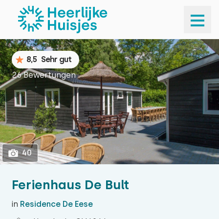
1
40
8,5
Sehr gut
26 Bewertungen
40
Ferienhaus De Bult
in
Residence De Eese