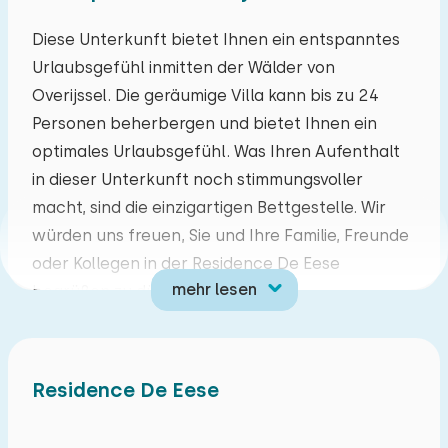
Mo
Di
Mi
Do
Fr
Sa
So
Diese Unterkunft bietet Ihnen ein entspanntes
Urlaubsgefühl inmitten der Wälder von
27
28
29
30
31
01
02
Overijssel. Die geräumige Villa kann bis zu 24
Personen beherbergen und bietet Ihnen ein
03
04
05
06
07
08
09
optimales Urlaubsgefühl. Was Ihren Aufenthalt
in dieser Unterkunft noch stimmungsvoller
10
11
12
13
14
15
16
macht, sind die einzigartigen Bettgestelle. Wir
würden uns freuen, Sie und Ihre Familie, Freunde
17
18
19
20
21
22
23
oder Kollegen in der Residence De Eese
mehr lesen
begrüßen zu dürfen!
24
25
26
27
28
29
30
Diese Gruppenunterkunft eignet sich für bis zu
31
01
02
03
04
05
06
24 Personen und besteht aus 3 Teilen. Ein Teil ist
Residence De Eese
zu leben und verfügt über eine geräumige und
offene Küche und Wohnbereich. Die Küche ist
u.a. mit einer Filterkaffeemaschine ausgestattet.