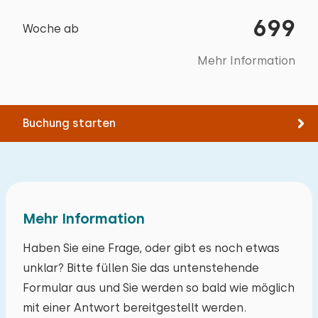
Mücken, aber daran ist niemand schuld.
Schaukel
Spazieren
699
Woche ab
Rad fahren
Antwort des Eigentümers:
Schwimmen
Zugänglichkeit
Mehr Information
Vielen Dank für Ihre Bewertung und auf ein
Vollständig im Erdgeschoss
Wiedersehen!
Mind. 1 Schlafzimmer im Erdgeschoss
Buchung starten
Min. 1 badkamer op begane grond
Parkplatz an der Unterkunft
Juli 2024
9,0
Schwellenfreie Innentüren im Erdgeschoss
Sander Wilmink
Mehr Information
Original anzeigen
Wir hatten einen wunderschönen Aufenthalt,
Haben Sie eine Frage, oder gibt es noch etwas
insbesondere im großzügigen Garten mit
unklar? Bitte füllen Sie das untenstehende
Veranda in ruhiger, schöner Umgebung. Es ist
Formular aus und Sie werden so bald wie möglich
gemütlich und einladend, und es ist alles
mit einer Antwort bereitgestellt werden.