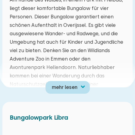
liegt dieser komfortable Bungalow für vier
Mo
Di
Mi
Do
Fr
Sa
So
Personen. Dieser Bungalow garantiert einen
27
28
29
30
31
01
02
schönen Aufenthalt in Overijssel. Es gibt viele
ausgewiesene Wander- und Radwege, und die
03
04
05
06
07
08
09
Umgebung hat auch für Kinder und Jugendliche
viel zu bieten. Denken Sie an den Wildlands
10
11
12
13
14
15
16
Adventure Zoo in Emmen oder den
Avonturenpark Hellendoorn. Naturliebhaber
17
18
19
20
21
22
23
kommen bei einer Wanderung durch das
Naturschutzgebiet Beerze oder einer
mehr lesen
24
25
26
27
28
29
30
Fahrradtour entlang der Vecht auf ihre Kosten.
Der Bungalow ist komplett ausgestattet und
31
01
02
03
04
05
06
bietet einen kostenlosen WiFi-Anschluss.
Bungalowpark Libra
Alle Annehmlichkeiten, die Sie während Ihres
Aufenthaltes benötigen, sind vorhanden. Denken