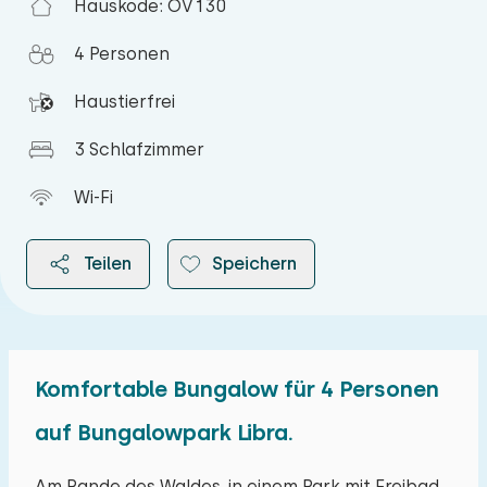
Hauskode: OV130
4 Personen
Haustierfrei
3 Schlafzimmer
Wi-Fi
Teilen
Speichern
Komfortable Bungalow für 4 Personen
2026
auf Bungalowpark Libra.
August 2026
Am Rande des Waldes, in einem Park mit Freibad,