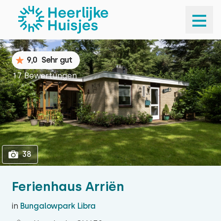
1
38
9,0
Sehr gut
17 Bewertungen
38
Ferienhaus Arriën
in
Bungalowpark Libra