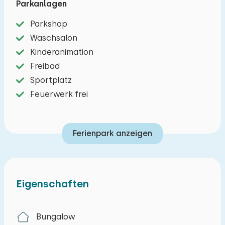
Parkanlagen
Sie an eine Waschmaschine, einen Trockner und
kostenloses Wi-Fi. Das Wohnzimmer ist gemütlich
Parkshop
eingerichtet und verfügt über ausreichend
Waschsalon
bequeme Sitzgelegenheiten. Die Küche ist mit
Kinderanimation
allen Geräten ausgestattet, die man für die
Freibad
Zubereitung einer köstlichen Mahlzeit benötigt,
Sportplatz
einschließlich einer Filterkaffeemaschine. Das
Feuerwerk frei
Badezimmer hat eine begehbare Dusche, ein
Waschbecken und eine Toilette. Es gibt drei
Ferienpark anzeigen
Schlafzimmer, eines mit einem Doppelbett, eines
mit einem Etagenbett und einem Waschbecken
und eines mit einem einzelnen Boxspringbett.
Der Garten hat eine schöne Terrasse mit
Eigenschaften
Möbeln. Das Hausverfügt über ausreichend
Parkplätze für zwei bis drei Autos.
Bungalow