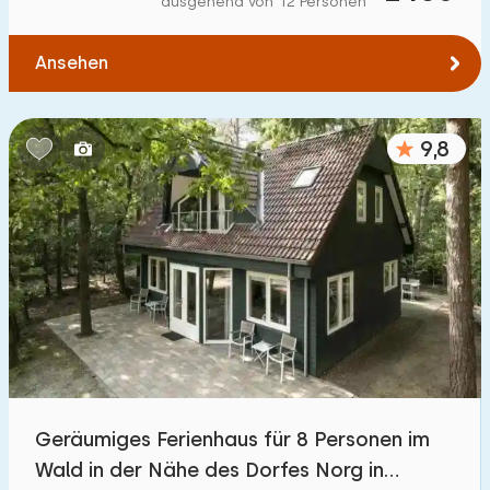
ausgehend von 12 Personen
Zum Wasser
:
(max. km)
Ansehen
1
2
5
10
20
Zu öffentlichen Verkehrsmitteln
:
(max. km)
9,8
0,2
0,5
1
2
5
Unterkunft
Nicht im Ferienpark
205
Im Ferienpark
500
+
Einfamilienhaus
600
+
Geräumiges Ferienhaus für 8 Personen im
Ferienbauernhof
66
Wald in der Nähe des Dorfes Norg in