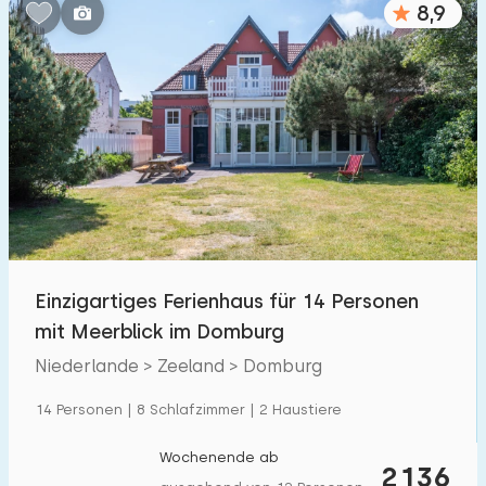
8,9
Schlafzimmern:
1
2
3
4
5
Badezimmer:
1
2
3
4
5
Entfernungen
Einzigartiges Ferienhaus für 14 Personen
Zum Meer
:
(max. km)
mit Meerblick im Domburg
1
2
5
10
20
Niederlande > Zeeland > Domburg
Zum Wald
:
14 Personen | 8 Schlafzimmer | 2 Haustiere
(max. km)
1
2
5
10
20
Wochenende ab
2136