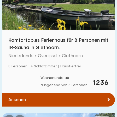
Schwimmbad
273
Eingezäunter Garten
123
Haustierfrei
319
Fahrradschuppen
117
Komfortables Ferienhaus für 8 Personen mit
Ladestation Auto
363
IR-Sauna in Giethoorn.
Niederlande > Overijssel > Giethoorn
Budget
8 Personen | 4 Schlafzimmer | Haustierfrei
Wochenende ab
1236
ausgehend von 6 Personen
€ 0 — € 2000+
Ansehen
Mindestanzahl