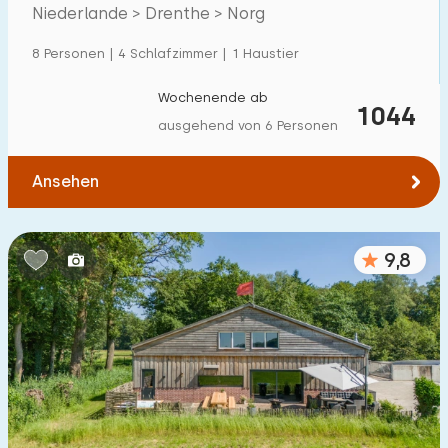
Villa
272
Drenthe
Niederlande > Drenthe > Norg
Ferienwohnung
40
8 Personen | 4 Schlafzimmer | 1 Haustier
Tiny house
3
Wochenende ab
1044
Hausboot
1
ausgehend von 6 Personen
Kinderfreundlich
Ansehen
Kindermöbel
223
9,8
Eingezäunter Garten
123
Spielgeräte im Garten
156
Hallenbad
205
Freibad
128
Kinderanimation
162