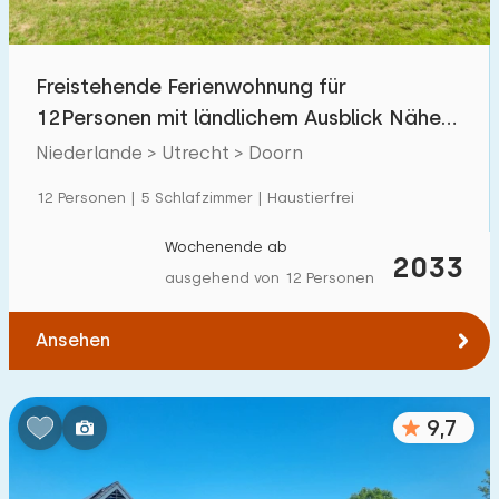
Kindereinrichtungen im Park
233
Freistehende Ferienwohnung für
Zugänglichkeit
12Personen mit ländlichem Ausblick Nähe
Eingeschränkte Mobilität
68
Utrechtse Heuvelrug
Niederlande > Utrecht > Doorn
Rollstuhlgerecht
18
12 Personen | 5 Schlafzimmer | Haustierfrei
Hilfsmittel
44
Wochenende ab
2033
ausgehend von 12 Personen
Ansehen
9,7