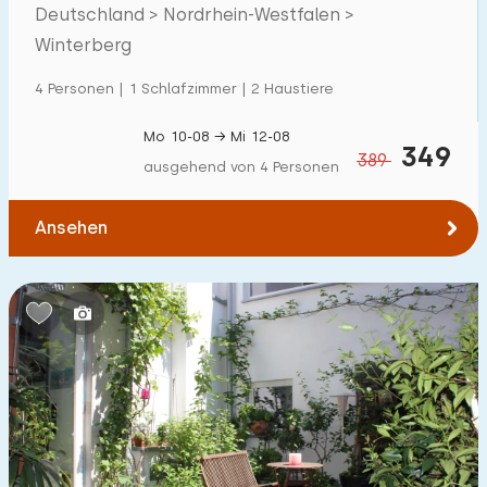
Villa
2
Deutschland > Nordrhein-Westfalen >
Winterberg
Ferienwohnung
46
Tiny house
4 Personen | 1 Schlafzimmer | 2 Haustiere
2
Hausboot
0
Mo 10-08 → Mi 12-08
349
389
ausgehend von 4 Personen
Kinderfreundlich
Ansehen
Kindermöbel
30
Eingezäunter Garten
3
Spielgeräte im Garten
5
Hallenbad
0
Freibad
0
Kinderanimation
6