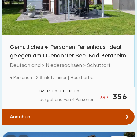
Schwimmbad
0
Eingezäunter Garten
3
Haustierfrei
40
Fahrradschuppen
19
Gemütliches 4-Personen-Ferienhaus, ideal
Ladestation Auto
1
gelegen am Quendorfer See, Bad Bentheim
Deutschland > Niedersachsen > Schüttorf
Budget
4 Personen | 2 Schlafzimmer | Haustierfrei
So 16-08 → Di 18-08
356
382
ausgehend von 4 Personen
€ 0 — € 5000+
Ansehen
Mindestanzahl