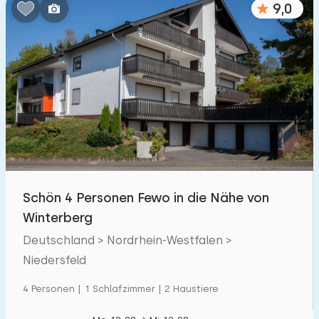
9,0
Schlafzimmern:
1
2
3
4
5
Badezimmer:
1
2
3
4
5
Entfernungen
Schön 4 Personen Fewo in die Nähe von
Zum Meer
:
(max. km)
Winterberg
1
2
5
10
20
Deutschland > Nordrhein-Westfalen >
Niedersfeld
Zum Wald
:
(max. km)
4 Personen | 1 Schlafzimmer | 2 Haustiere
1
2
5
10
20