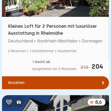
Kindereinrichtungen im Park
7
Zugänglichkeit
Kleines Loft für 2 Personen mit luxuriöser
Eingeschränkte Mobilität
0
Ausstattung in Rheinnähe
Rollstuhlgerecht
Deutschland > Nordrhein-Westfalen > Dormagen
0
Hilfsmittel
0
2 Personen | 1 Schlafzimmer | Haustierfrei
1 Nacht ab
204
212
ausgehend von 2 Personen
Ansehen
8,6