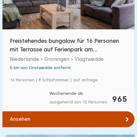
Freibad
1
Kinderanimation
1
Kindereinrichtungen im Park
1
Freistehendes bungalow für 16 Personen
mit Terrasse auf Ferienpark am
Zugänglichkeit
Emslandermeer
Niederlande > Groningen > Vlagtwedde
Eingeschränkte Mobilität
0
5 km von Onstwedde entfernt
Rollstuhlgerecht
0
16 Personen | 8 Schlafzimmer | auf anfrage
Hilfsmittel
0
Wochenende ab
965
ausgehend von 12 Personen
Ansehen