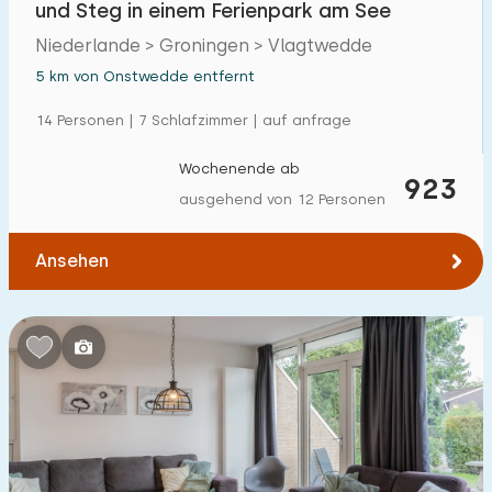
und Steg in einem Ferienpark am See
Einfamilienhaus
6
Niederlande > Groningen > Vlagtwedde
Ferienbauernhof
1
5 km von Onstwedde entfernt
Villa
0
14 Personen | 7 Schlafzimmer | auf anfrage
Ferienwohnung
0
Wochenende ab
923
Tiny house
0
ausgehend von 12 Personen
Hausboot
0
Ansehen
Kinderfreundlich
Kindermöbel
1
Eingezäunter Garten
0
Spielgeräte im Garten
0
Hallenbad
5