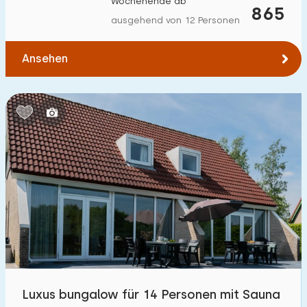
Wochenende ab
865
Zum Wald
:
(max. km)
ausgehend von 12 Personen
1
2
5
10
20
Ansehen
Zum Wasser
:
(max. km)
1
2
5
10
20
Zu öffentlichen Verkehrsmitteln
:
(max. km)
0,2
0,5
1
2
5
Unterkunft
Nicht im Ferienpark
0
Im Ferienpark
Luxus bungalow für 14 Personen mit Sauna
6