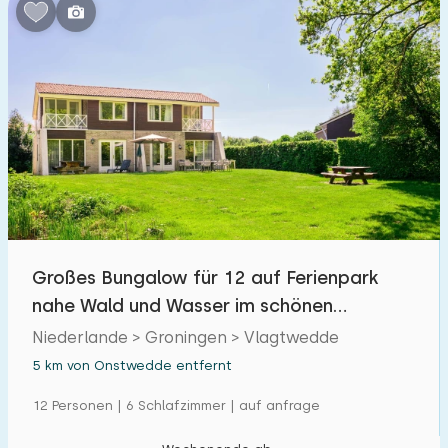
Schlafzimmern:
1
2
3
4
5
Badezimmer:
1
2
3
4
5
Entfernungen
Großes Bungalow für 12 auf Ferienpark
Von Onstwedde
:
(max. km)
nahe Wald und Wasser im schönen
1
5
10
20
30
Westerwolde
Niederlande > Groningen > Vlagtwedde
5 km von Onstwedde entfernt
Zum Meer
:
(max. km)
12 Personen | 6 Schlafzimmer | auf anfrage
1
2
5
10
20