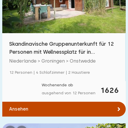
Schwimmbad
6
Eingezäunter Garten
0
Haustierfrei
0
Fahrradschuppen
0
Skandinavische Gruppenunterkunft für 12
Ladestation Auto
1
Personen mit Wellnessplatz für in
Onstwedde.
Niederlande > Groningen > Onstwedde
Budget
12 Personen | 4 Schlafzimmer | 2 Haustiere
Wochenende ab
1626
ausgehend von 12 Personen
€ 0 — € 1000+
Ansehen
Mindestanzahl