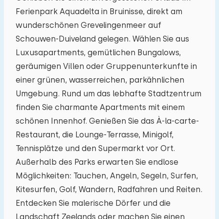
Ferienpark Aquadelta in Bruinisse, direkt am
03
04
05
06
07
08
09
wunderschönen Grevelingenmeer auf
Schouwen-Duiveland gelegen. Wählen Sie aus
10
11
12
13
14
15
16
Luxusapartments, gemütlichen Bungalows,
geräumigen Villen oder Gruppenunterkunfte in
17
18
19
20
21
22
23
einer grünen, wasserreichen, parkähnlichen
Umgebung. Rund um das lebhafte Stadtzentrum
24
25
26
27
28
29
30
finden Sie charmante Apartments mit einem
schönen Innenhof. Genießen Sie das À-la-carte-
31
01
02
03
04
05
06
Restaurant, die Lounge-Terrasse, Minigolf,
Tennisplätze und den Supermarkt vor Ort.
Außerhalb des Parks erwarten Sie endlose
Möglichkeiten: Tauchen, Angeln, Segeln, Surfen,
Kitesurfen, Golf, Wandern, Radfahren und Reiten.
Entdecken Sie malerische Dörfer und die
Landschaft Zeelands oder machen Sie einen