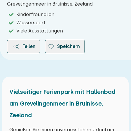
Grevelingenmeer in Bruinisse, Zeeland
Kinderfreundlich
Wassersport
Viele Ausstattungen
Teilen
Speichern
2026
Vielseitiger Ferienpark mit Hallenbad
am Grevelingenmeer in Bruinisse,
August 2026
Zeeland
Mo
Di
Mi
Do
Fr
Sa
So
27
28
29
30
31
01
02
Genießen Sie einen unvergesslichen Urlaub im