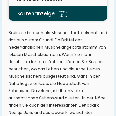
auf diesem Ferienpark beträgt 20.
Sie können
zusätzliche Babys mitbringen (2).
Kartenanzeige
−
+
Anzahl der Erwachsene
Bruinisse ist auch als Muschelstadt bekannt, und
das aus gutem Grund! Ein Drittel des
−
+
Anzahl der Kinder
niederländischen Muschelangebots stammt von
lokalen Muschelzüchtern. Wenn Sie mehr
−
+
Anzahl der Babys
darüber erfahren möchten, können Sie Brusea
besuchen, wo das Leben und die Arbeit eines
−
+
Anzahl der Haustiere
Muschelfischers ausgestellt sind. Ganz in der
Nähe liegt Zierikzee, die Hauptstadt von
Schouwen-Duiveland, mit ihren vielen
authentischen Sehenswürdigkeiten. In der Nähe
Löschen
Verwenden
finden Sie auch den interessanten Deltapark
Neeltje Jans und das Ouwerk, wo sich das