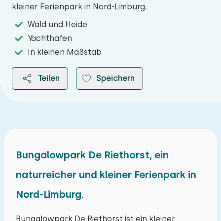
kleiner Ferienpark in Nord-Limburg.
Wald und Heide
Yachthafen
In kleinen Maßstab
Teilen
Speichern
2026
Bungalowpark De Riethorst, ein
naturreicher und kleiner Ferienpark in
August 2026
Nord-Limburg.
Mo
Di
Mi
Do
Fr
Sa
So
27
28
29
30
31
01
02
Bungalowpark De Riethorst ist ein kleiner