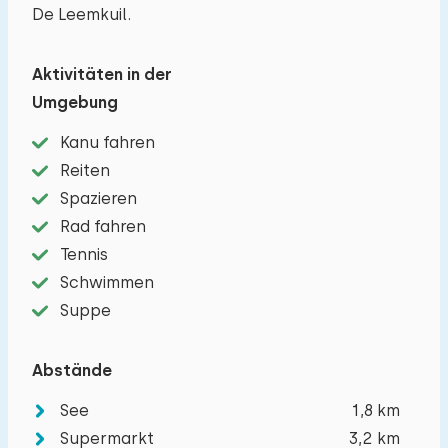
De Leemkuil.
Aktivitäten in der
Umgebung
Kanu fahren
Reiten
Reisegesellschaft
Spazieren
Rad fahren
Tennis
Die maximal zulässige Personenzahl in Häuser
Schwimmen
auf diesem Ferienpark beträgt 10.
Sie können
Suppe
zusätzliche Babys mitbringen (2).
Abstände
−
+
Anzahl der Erwachsene
See
1,8 km
Supermarkt
3,2 km