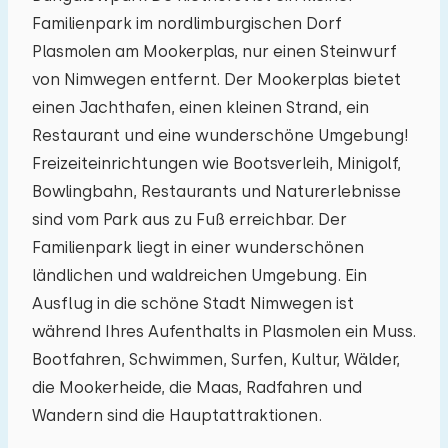
Familienpark im nordlimburgischen Dorf
03
04
05
06
07
08
09
Plasmolen am Mookerplas, nur einen Steinwurf
von Nimwegen entfernt. Der Mookerplas bietet
10
11
12
13
14
15
16
einen Jachthafen, einen kleinen Strand, ein
Restaurant und eine wunderschöne Umgebung!
17
18
19
20
21
22
23
Freizeiteinrichtungen wie Bootsverleih, Minigolf,
Bowlingbahn, Restaurants und Naturerlebnisse
24
25
26
27
28
29
30
sind vom Park aus zu Fuß erreichbar. Der
Familienpark liegt in einer wunderschönen
31
01
02
03
04
05
06
ländlichen und waldreichen Umgebung. Ein
Ausflug in die schöne Stadt Nimwegen ist
während Ihres Aufenthalts in Plasmolen ein Muss.
Bootfahren, Schwimmen, Surfen, Kultur, Wälder,
die Mookerheide, die Maas, Radfahren und
Wandern sind die Hauptattraktionen.