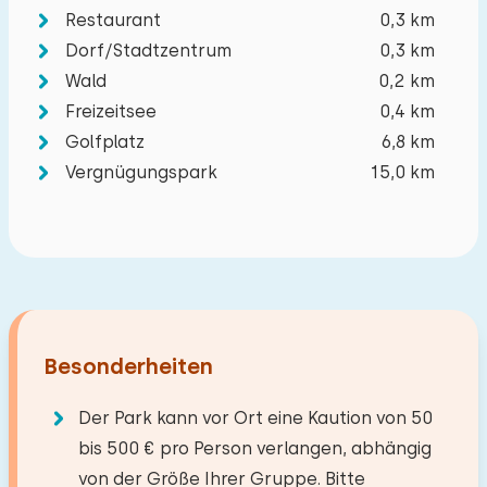
−
+
Anzahl der Kinder
Restaurant
0,3 km
Dorf/Stadtzentrum
0,3 km
−
+
Anzahl der Babys
Wald
0,2 km
Freizeitsee
0,4 km
Golfplatz
6,8 km
−
+
Anzahl der Haustiere
Vergnügungspark
15,0 km
Löschen
Verwenden
Besonderheiten
Der Park kann vor Ort eine Kaution von 50
bis 500 € pro Person verlangen, abhängig
von der Größe Ihrer Gruppe. Bitte