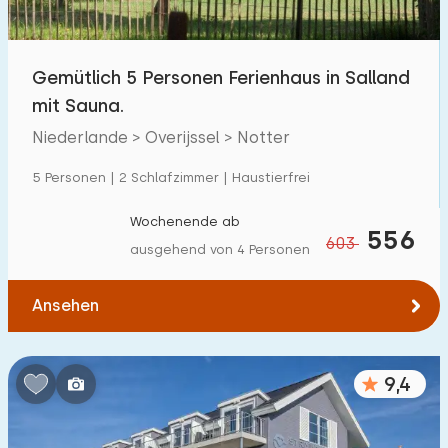
Kindereinrichtungen im Park
381
Gemütlich 5 Personen Ferienhaus in Salland
Zugänglichkeit
mit Sauna.
Eingeschränkte Mobilität
63
Niederlande > Overijssel > Notter
Rollstuhlgerecht
9
5 Personen | 2 Schlafzimmer | Haustierfrei
Hilfsmittel
43
Wochenende ab
556
603
ausgehend von 4 Personen
Ansehen
9,4