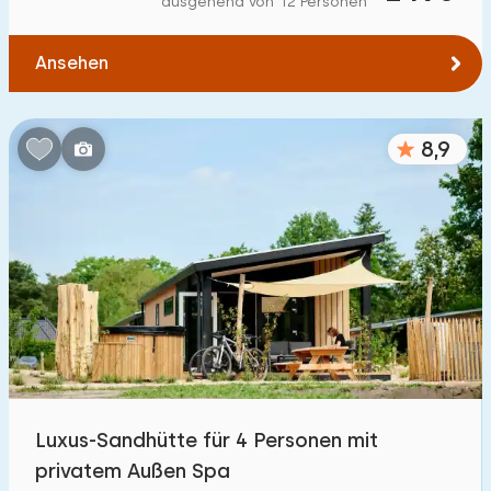
ausgehend von 12 Personen
Zum Wasser
:
(max. km)
Ansehen
1
2
5
10
20
Zu öffentlichen Verkehrsmitteln
:
(max. km)
8,9
0,2
0,5
1
2
5
Unterkunft
Nicht im Ferienpark
164
Im Ferienpark
800
+
Einfamilienhaus
800
+
Luxus-Sandhütte für 4 Personen mit
Ferienbauernhof
27
privatem Außen Spa