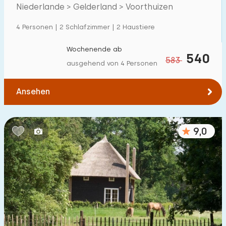
Villa
259
Niederlande > Gelderland > Voorthuizen
Ferienwohnung
66
4 Personen | 2 Schlafzimmer | 2 Haustiere
Tiny house
34
Wochenende ab
540
583
Hausboot
3
ausgehend von 4 Personen
Kinderfreundlich
Ansehen
Kindermöbel
166
9,0
Eingezäunter Garten
131
Spielgeräte im Garten
126
Hallenbad
437
Freibad
252
Kinderanimation
330