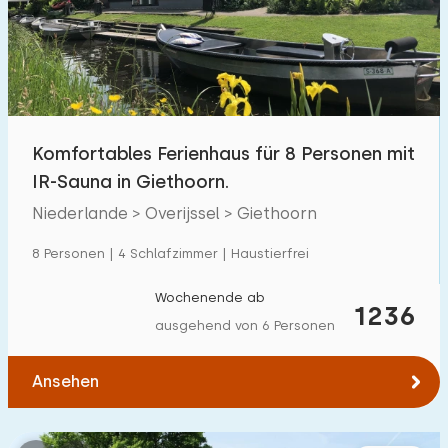
Schwimmbad
500
+
Eingezäunter Garten
131
Haustierfrei
359
Fahrradschuppen
157
Komfortables Ferienhaus für 8 Personen mit
Ladestation Auto
479
IR-Sauna in Giethoorn.
Niederlande > Overijssel > Giethoorn
Budget
8 Personen | 4 Schlafzimmer | Haustierfrei
Wochenende ab
1236
ausgehend von 6 Personen
€ 0 — € 1000+
Ansehen
Mindestanzahl