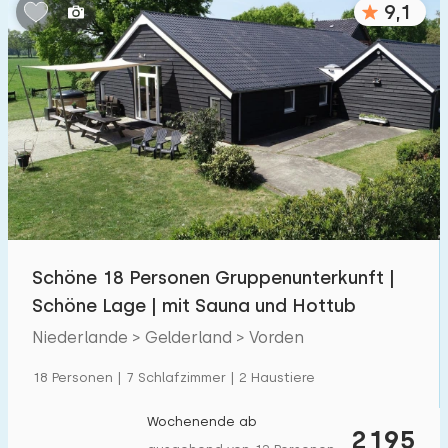
9,1
Schlafzimmern:
1
2
3
4
5
Badezimmer:
1
2
3
4
5
Entfernungen
Schöne 18 Personen Gruppenunterkunft |
Zum Meer
:
(max. km)
Schöne Lage | mit Sauna und Hottub
1
2
5
10
20
Niederlande > Gelderland > Vorden
Zum Wald
:
18 Personen | 7 Schlafzimmer | 2 Haustiere
(max. km)
1
2
5
10
20
Wochenende ab
2195