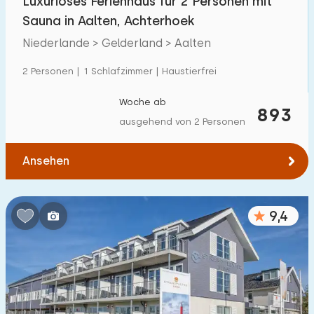
Luxuriöses Ferienhaus für 2 Personen mit
Sauna in Aalten, Achterhoek
Niederlande > Gelderland > Aalten
2 Personen | 1 Schlafzimmer | Haustierfrei
Woche ab
893
ausgehend von 2 Personen
Ansehen
9,4