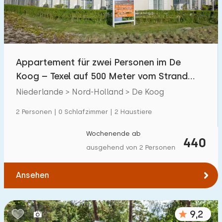
Appartement für zwei Personen im De
Koog – Texel auf 500 Meter vom Strand
entfernt.
Niederlande > Nord-Holland > De Koog
2 Personen | 0 Schlafzimmer | 2 Haustiere
Wochenende ab
440
ausgehend von 2 Personen
Ansehen
9,2