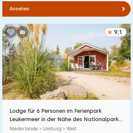
Ansehen
9,1
Lodge für 6 Personen im Ferienpark
Leukermeer in der Nähe des Nationalparks
Maasduinen
Niederlande > Limburg > Well