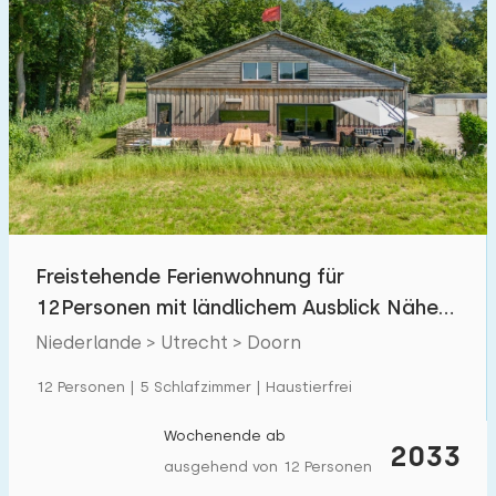
Freistehende Ferienwohnung für
12Personen mit ländlichem Ausblick Nähe
Utrechtse Heuvelrug
Niederlande > Utrecht > Doorn
12 Personen | 5 Schlafzimmer | Haustierfrei
Wochenende ab
2033
ausgehend von 12 Personen