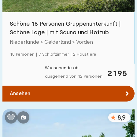
Kindereinrichtungen im Park
1300
+
Schöne 18 Personen Gruppenunterkunft |
Zugänglichkeit
Schöne Lage | mit Sauna und Hottub
Eingeschränkte Mobilität
259
Niederlande > Gelderland > Vorden
Rollstuhlgerecht
59
18 Personen | 7 Schlafzimmer | 2 Haustiere
Hilfsmittel
194
Wochenende ab
2195
ausgehend von 12 Personen
Ansehen
8,9