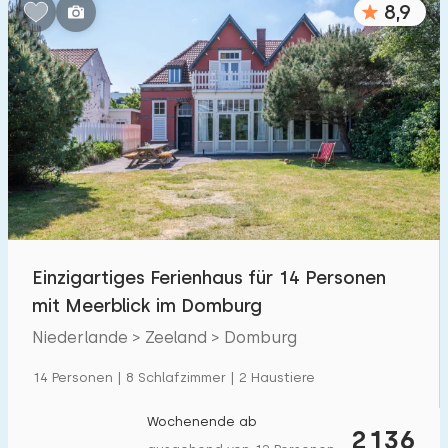
8,9
Schlafzimmern:
1
2
3
4
5
Badezimmer:
1
2
3
4
5
Entfernungen
Einzigartiges Ferienhaus für 14 Personen
Zum Meer
:
(max. km)
mit Meerblick im Domburg
1
2
5
10
20
Niederlande > Zeeland > Domburg
Zum Wald
:
14 Personen | 8 Schlafzimmer | 2 Haustiere
(max. km)
1
2
5
10
20
Wochenende ab
2136