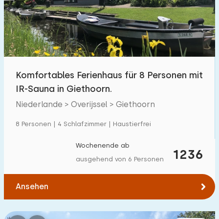
Schwimmbad
1700
+
Eingezäunter Garten
600
+
Haustierfrei
1800
+
Fahrradschuppen
800
+
Komfortables Ferienhaus für 8 Personen mit
Ladestation Auto
1800
+
IR-Sauna in Giethoorn.
Niederlande > Overijssel > Giethoorn
Budget
8 Personen | 4 Schlafzimmer | Haustierfrei
Wochenende ab
1236
ausgehend von 6 Personen
€ 0 — € 1000+
Ansehen
Mindestanzahl