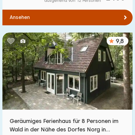
ausgehend von 12 Personen
Zum Wasser
:
(max. km)
Ansehen
1
2
5
10
20
Zu öffentlichen Verkehrsmitteln
:
(max. km)
9,8
0,2
0,5
1
2
5
Unterkunft
Nicht im Ferienpark
1100
+
Im Ferienpark
3200
+
Einfamilienhaus
3300
+
Geräumiges Ferienhaus für 8 Personen im
Ferienbauernhof
171
Wald in der Nähe des Dorfes Norg in