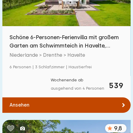
Schöne 6-Personen-Ferienvilla mit großem
Garten am Schwimmteich in Havelte,
Drenthe
Niederlande > Drenthe > Havelte
6 Personen | 3 Schlafzimmer | Haustierfrei
Wochenende ab
539
ausgehend von 4 Personen
Ansehen
9,8