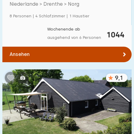
Villa
600
+
Drenthe
Niederlande > Drenthe > Norg
Ferienwohnung
500
+
8 Personen | 4 Schlafzimmer | 1 Haustier
Tiny house
159
Wochenende ab
1044
Hausboot
27
ausgehend von 6 Personen
Kinderfreundlich
Ansehen
Kindermöbel
900
+
9,1
Eingezäunter Garten
600
+
Spielgeräte im Garten
500
+
Hallenbad
900
+
Freibad
1000
+
Kinderanimation
1000
+