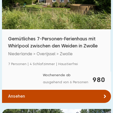
Schwimmbad
0
Eingezäunter Garten
4
Haustierfrei
3
Fahrradschuppen
1
Gemütliches 7-Personen-Ferienhaus mit
Ladestation Auto
3
Whirlpool zwischen den Weiden in Zwolle
Niederlande > Overijssel > Zwolle
Budget
7 Personen | 4 Schlafzimmer | Haustierfrei
Wochenende ab
980
ausgehend von 6 Personen
€ 0 — € 1000+
Ansehen
Mindestanzahl