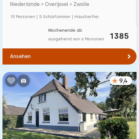
Weiden in Zwolle
Niederlande > Overijssel > Zwolle
Einfamilienhaus
4
10 Personen | 5 Schlafzimmer | Haustierfrei
Ferienbauernhof
3
Villa
Wochenende ab
0
1385
ausgehend von 6 Personen
Ferienwohnung
2
Tiny house
1
Ansehen
Hausboot
0
9,4
Kinderfreundlich
Kindermöbel
5
Eingezäunter Garten
4
Spielgeräte im Garten
1
Hallenbad
0