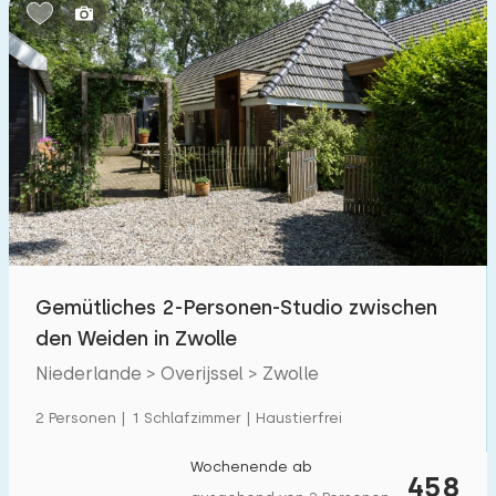
Schlafzimmern:
1
2
3
4
5
Badezimmer:
1
2
3
4
5
Entfernungen
Gemütliches 2-Personen-Studio zwischen
Von Zwolle
:
(max. km)
den Weiden in Zwolle
1
5
10
20
30
Niederlande > Overijssel > Zwolle
Zum Meer
:
2 Personen | 1 Schlafzimmer | Haustierfrei
(max. km)
1
2
5
10
20
Wochenende ab
458