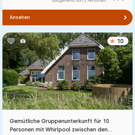
ausgehend von 2 Personen
Zum Wald
:
(max. km)
Ansehen
1
2
5
10
20
Zum Wasser
:
(max. km)
10
1
2
5
10
20
Zu öffentlichen Verkehrsmitteln
:
(max. km)
0,2
0,5
1
2
5
Unterkunft
Nicht im Ferienpark
7
Gemütliche Gruppenunterkunft für 10
Im Ferienpark
Personen mit Whirlpool zwischen den
0