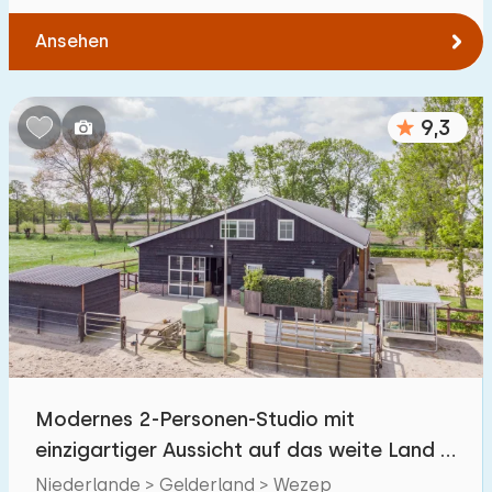
Ansehen
9,3
Modernes 2-Personen-Studio mit
einzigartiger Aussicht auf das weite Land in
Wezep
Niederlande > Gelderland > Wezep