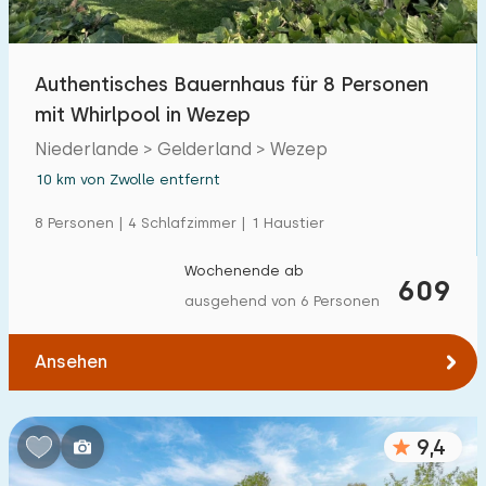
Freibad
0
Kinderanimation
Authentisches Bauernhaus für 8 Personen
0
mit Whirlpool in Wezep
Kindereinrichtungen im Park
0
Niederlande > Gelderland > Wezep
10 km von Zwolle entfernt
Zugänglichkeit
8 Personen | 4 Schlafzimmer | 1 Haustier
Eingeschränkte Mobilität
0
Wochenende ab
Rollstuhlgerecht
609
0
ausgehend von 6 Personen
Hilfsmittel
0
Ansehen
9,4