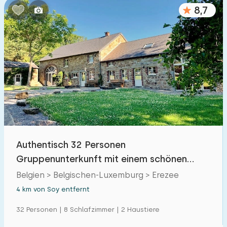
8,7
Authentisch 32 Personen
Gruppenunterkunft mit einem schönen
Garten in den Ardennen
Belgien > Belgischen-Luxemburg > Erezee
4 km von Soy entfernt
32 Personen | 8 Schlafzimmer | 2 Haustiere