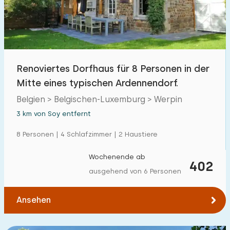
Freibad
1
Kinderanimation
1
Kindereinrichtungen im Park
4
Renoviertes Dorfhaus für 8 Personen in der
Mitte eines typischen Ardennendorf.
Zugänglichkeit
Belgien > Belgischen-Luxemburg > Werpin
Eingeschränkte Mobilität
0
3 km von Soy entfernt
Rollstuhlgerecht
0
8 Personen | 4 Schlafzimmer | 2 Haustiere
Hilfsmittel
3
Wochenende ab
402
ausgehend von 6 Personen
Ansehen