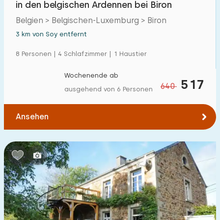
in den belgischen Ardennen bei Biron
Einfamilienhaus
50
Belgien > Belgischen-Luxemburg > Biron
Ferienbauernhof
3
3 km von Soy entfernt
Villa
11
8 Personen | 4 Schlafzimmer | 1 Haustier
Ferienwohnung
8
Wochenende ab
517
640
Tiny house
1
ausgehend von 6 Personen
Hausboot
0
Ansehen
Kinderfreundlich
Kindermöbel
12
Eingezäunter Garten
7
Spielgeräte im Garten
24
Hallenbad
11