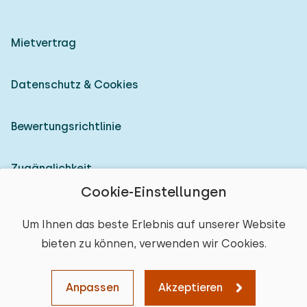
Mietvertrag
Datenschutz & Cookies
Bewertungsrichtlinie
Zugänglichkeit
Cookie-Einstellungen
Als Vermieter anmelden
Um Ihnen das beste Erlebnis auf unserer Website
bieten zu können, verwenden wir Cookies.
© 2026 Heerlijke Huisjes (eingetragene Marke)
Ort auswählen
Anpassen
Akzeptieren
Karte
Sortieren
Filter
Löschen
Weiter