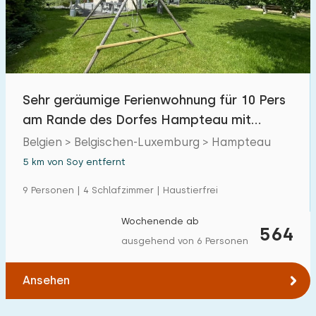
Sehr geräumige Ferienwohnung für 10 Pers
am Rande des Dorfes Hampteau mit
großem Garten
Belgien > Belgischen-Luxemburg > Hampteau
5 km von Soy entfernt
9 Personen | 4 Schlafzimmer | Haustierfrei
Wochenende ab
564
ausgehend von 6 Personen
Ansehen