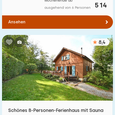
Wochenende ab
514
Zum Wald
:
(max. km)
ausgehend von 6 Personen
1
2
5
10
20
Ansehen
Zum Wasser
:
(max. km)
8,4
1
2
5
10
20
Zu öffentlichen Verkehrsmitteln
:
(max. km)
0,2
0,5
1
2
5
Unterkunft
Nicht im Ferienpark
47
Im Ferienpark
Schönes 8-Personen-Ferienhaus mit Sauna
13