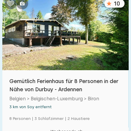
10
Schlafzimmern:
1
2
3
4
5
Badezimmer:
1
2
3
4
5
Entfernungen
Gemütlich Ferienhaus für 8 Personen in der
Von Soy
:
(max. km)
Nähe von Durbuy - Ardennen
1
5
10
20
30
Belgien > Belgischen-Luxemburg > Biron
3 km von Soy entfernt
Zum Meer
:
(max. km)
8 Personen | 3 Schlafzimmer | 2 Haustiere
1
2
5
10
20