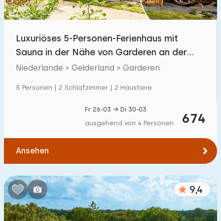
Kindereinrichtungen im Park
700
+
Luxuriöses 5-Personen-Ferienhaus mit
Zugänglichkeit
Sauna in der Nähe von Garderen an der
Eingeschränkte Mobilität
32
Veluwe.
Niederlande > Gelderland > Garderen
Rollstuhlgerecht
3
5 Personen | 2 Schlafzimmer | 2 Haustiere
Hilfsmittel
25
Fr 26-03 → Di 30-03
674
ausgehend von 4 Personen
Ansehen
9,4