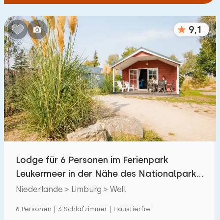
9,1
Lodge für 6 Personen im Ferienpark
Leukermeer in der Nähe des Nationalparks
Maasduinen
Niederlande > Limburg > Well
6 Personen | 3 Schlafzimmer | Haustierfrei