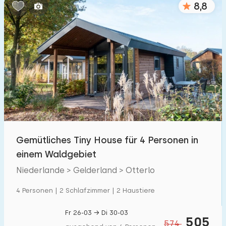
8,8
Schlafzimmern:
1
2
3
4
5
Badezimmer:
1
2
3
4
5
Entfernungen
Gemütliches Tiny House für 4 Personen in
Zum Meer
:
(max. km)
einem Waldgebiet
1
2
5
10
20
Niederlande > Gelderland > Otterlo
Zum Wald
:
4 Personen | 2 Schlafzimmer | 2 Haustiere
(max. km)
1
2
5
10
20
Fr 26-03 → Di 30-03
505
574