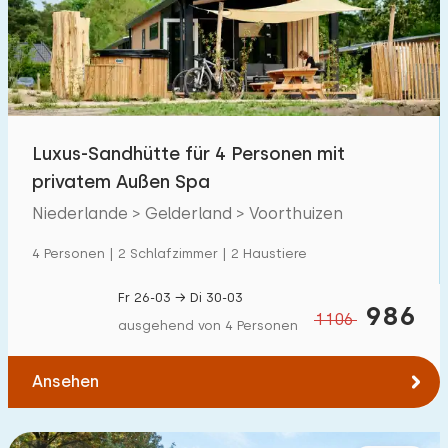
Schwimmbad
1400
+
Eingezäunter Garten
60
Haustierfrei
384
Fahrradschuppen
77
Luxus-Sandhütte für 4 Personen mit
Ladestation Auto
800
+
privatem Außen Spa
Niederlande > Gelderland > Voorthuizen
Budget
4 Personen | 2 Schlafzimmer | 2 Haustiere
Fr 26-03 → Di 30-03
986
1106
ausgehend von 4 Personen
€ 0 — € 5000+
Ansehen
Mindestanzahl