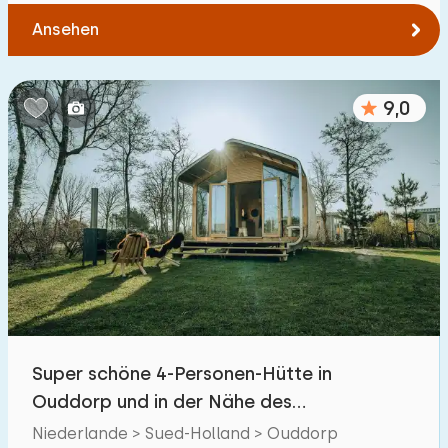
Ansehen
9,0
Super schöne 4-Personen-Hütte in
Ouddorp und in der Nähe des
Nordseestrandes
Niederlande > Sued-Holland > Ouddorp