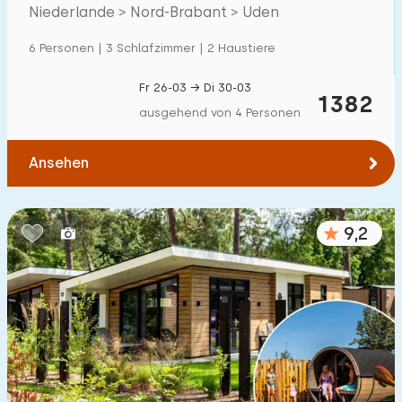
Villa
147
Niederlande > Nord-Brabant > Uden
Ferienwohnung
64
6 Personen | 3 Schlafzimmer | 2 Haustiere
Tiny house
49
Fr 26-03 → Di 30-03
1382
Hausboot
2
ausgehend von 4 Personen
Kinderfreundlich
Ansehen
Kindermöbel
66
9,2
Eingezäunter Garten
60
Spielgeräte im Garten
38
Hallenbad
700
+
Freibad
800
+
Kinderanimation
700
+