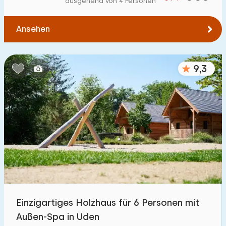
ausgehend von 4 Personen
Zum Wasser
:
(max. km)
Ansehen
1
2
5
10
20
Zu öffentlichen Verkehrsmitteln
:
(max. km)
9,3
0,2
0,5
1
2
5
Unterkunft
Nicht im Ferienpark
19
Im Ferienpark
1300
+
Einfamilienhaus
1200
+
Einzigartiges Holzhaus für 6 Personen mit
Ferienbauernhof
8
Außen-Spa in Uden