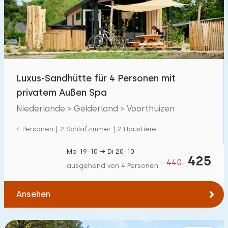
Schwimmbad
1600
+
Eingezäunter Garten
83
Haustierfrei
500
+
Fahrradschuppen
100
Luxus-Sandhütte für 4 Personen mit
Ladestation Auto
900
+
privatem Außen Spa
Niederlande > Gelderland > Voorthuizen
Budget
4 Personen | 2 Schlafzimmer | 2 Haustiere
Mo 19-10 → Di 20-10
425
440
ausgehend von 4 Personen
€ 0 — € 5000+
Ansehen
Mindestanzahl