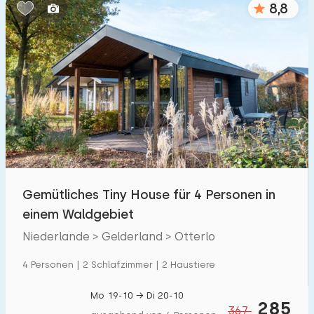
8,8
Schlafzimmern:
1
2
3
4
5
Badezimmer:
1
2
3
4
5
Entfernungen
Gemütliches Tiny House für 4 Personen in
Zum Meer
:
(max. km)
einem Waldgebiet
1
2
5
10
20
Niederlande > Gelderland > Otterlo
Zum Wald
:
4 Personen | 2 Schlafzimmer | 2 Haustiere
(max. km)
1
2
5
10
20
Mo 19-10 → Di 20-10
285
367