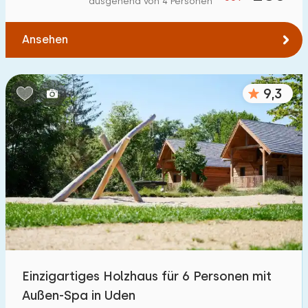
ausgehend von 4 Personen
Zum Wasser
:
(max. km)
Ansehen
1
2
5
10
20
Zu öffentlichen Verkehrsmitteln
:
(max. km)
9,3
0,2
0,5
1
2
5
Unterkunft
Nicht im Ferienpark
24
Im Ferienpark
1600
+
Einfamilienhaus
1400
+
Einzigartiges Holzhaus für 6 Personen mit
Ferienbauernhof
13
Außen-Spa in Uden