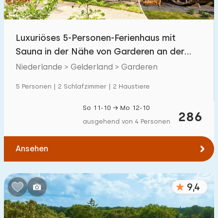
Kindereinrichtungen im Park
800
+
Luxuriöses 5-Personen-Ferienhaus mit
Zugänglichkeit
Sauna in der Nähe von Garderen an der
Eingeschränkte Mobilität
49
Veluwe.
Niederlande > Gelderland > Garderen
Rollstuhlgerecht
6
5 Personen | 2 Schlafzimmer | 2 Haustiere
Hilfsmittel
38
So 11-10 → Mo 12-10
286
ausgehend von 4 Personen
Ansehen
9,4