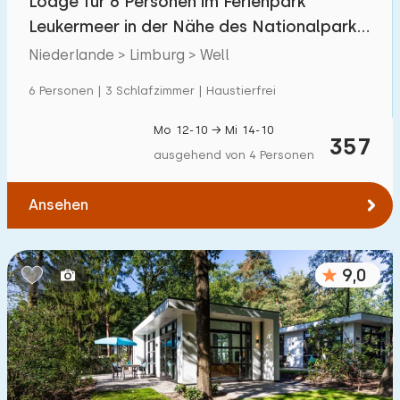
Lodge für 6 Personen im Ferienpark
Leukermeer in der Nähe des Nationalparks
Maasduinen
Niederlande > Limburg > Well
6 Personen | 3 Schlafzimmer | Haustierfrei
Mo 12-10 → Mi 14-10
357
ausgehend von 4 Personen
Ansehen
9,0