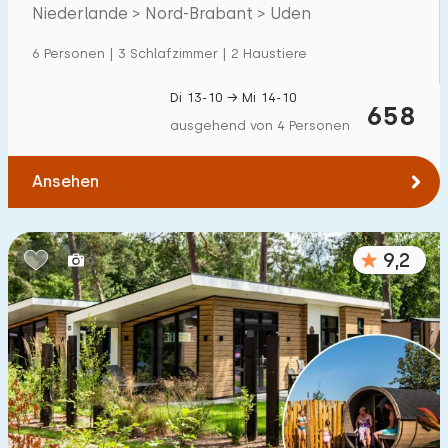
Villa
174
Niederlande > Nord-Brabant > Uden
Ferienwohnung
95
6 Personen | 3 Schlafzimmer | 2 Haustiere
Tiny house
64
Di 13-10 → Mi 14-10
658
Hausboot
6
ausgehend von 4 Personen
Kinderfreundlich
Ansehen
Kindermöbel
103
9,2
Eingezäunter Garten
83
Spielgeräte im Garten
45
Hallenbad
900
+
Freibad
1000
+
Kinderanimation
800
+