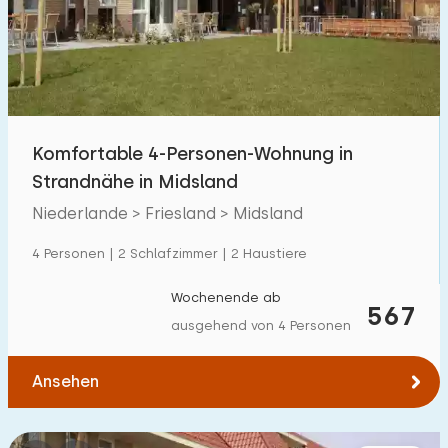
Schwimmbad
10
Eingezäunter Garten
1
Haustierfrei
7
Fahrradschuppen
0
Komfortable 4-Personen-Wohnung in
Ladestation Auto
23
Strandnähe in Midsland
Niederlande > Friesland > Midsland
Budget
4 Personen | 2 Schlafzimmer | 2 Haustiere
Wochenende ab
567
ausgehend von 4 Personen
€ 0 — € 1000+
Ansehen
Mindestanzahl