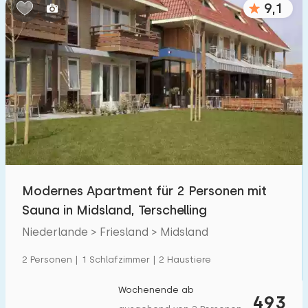
9,1
Schlafzimmern:
1
2
3
4
5
Badezimmer:
1
2
3
4
5
Entfernungen
Modernes Apartment für 2 Personen mit
Von Midsland
:
(max. km)
Sauna in Midsland, Terschelling
1
5
10
20
30
Niederlande > Friesland > Midsland
Zum Meer
:
2 Personen | 1 Schlafzimmer | 2 Haustiere
(max. km)
1
2
5
10
20
Wochenende ab
493