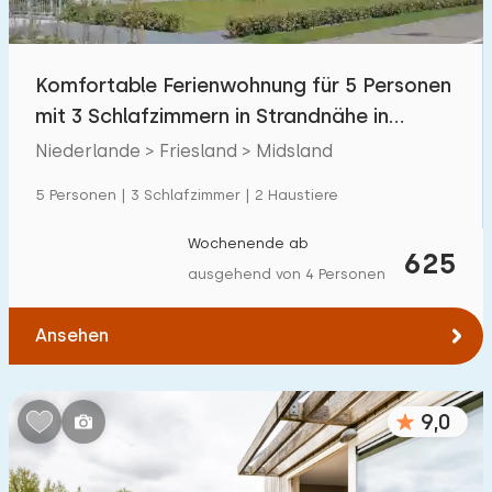
Freibad
0
Kinderanimation
Komfortable Ferienwohnung für 5 Personen
0
mit 3 Schlafzimmern in Strandnähe in
Kindereinrichtungen im Park
1
Terschelling
Niederlande > Friesland > Midsland
Zugänglichkeit
5 Personen | 3 Schlafzimmer | 2 Haustiere
Eingeschränkte Mobilität
1
Wochenende ab
625
ausgehend von 4 Personen
Rollstuhlgerecht
1
Hilfsmittel
1
Ansehen
9,0