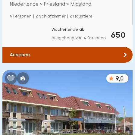
Niederlande > Friesland > Midsland
Einfamilienhaus
15
4 Personen | 2 Schlafzimmer | 2 Haustiere
Ferienbauernhof
0
Villa
Wochenende ab
4
650
ausgehend von 4 Personen
Ferienwohnung
10
Tiny house
0
Ansehen
Hausboot
0
9,0
Kinderfreundlich
Kindermöbel
3
Eingezäunter Garten
1
Spielgeräte im Garten
6
Hallenbad
10