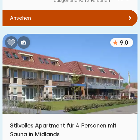
ausgehend von 2 Personen
Zum Wald
:
(max. km)
Ansehen
1
2
5
10
20
Zum Wasser
:
(max. km)
9,0
1
2
5
10
20
Zu öffentlichen Verkehrsmitteln
:
(max. km)
0,2
0,5
1
2
5
Unterkunft
Nicht im Ferienpark
1
Stilvolles Apartment für 4 Personen mit
Im Ferienpark
Sauna in Midlands
24