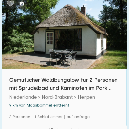
Schlafzimmern:
1
2
3
4
5
Badezimmer:
1
2
3
4
5
Entfernungen
Gemütlicher Waldbungalow für 2 Personen
Von Maasbommel
:
(max. km)
mit Sprudelbad und Kaminofen im Park
1
5
10
20
30
Herperduin.
Niederlande > Nord-Brabant > Herpen
9 km von Maasbommel entfernt
Zum Meer
:
(max. km)
2 Personen | 1 Schlafzimmer | auf anfrage
1
2
5
10
20