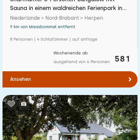
Sauna in einem waldreichen Ferienpark in
Brabant
Niederlande > Nord-Brabant > Herpen
9 km von Maasbommel entfernt
8 Personen | 4 Schlafzimmer | auf anfrage
Wochenende ab
581
ausgehend von 6 Personen
Ansehen