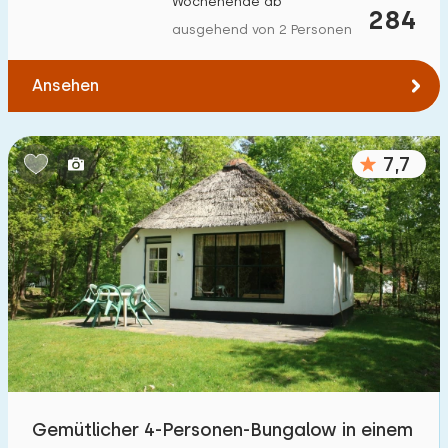
Wochenende ab
284
Zum Wald
:
(max. km)
ausgehend von 2 Personen
1
2
5
10
20
Ansehen
Zum Wasser
:
(max. km)
7,7
1
2
5
10
20
Zu öffentlichen Verkehrsmitteln
:
(max. km)
0,2
0,5
1
2
5
Unterkunft
Nicht im Ferienpark
1
Im Ferienpark
Gemütlicher 4-Personen-Bungalow in einem
10