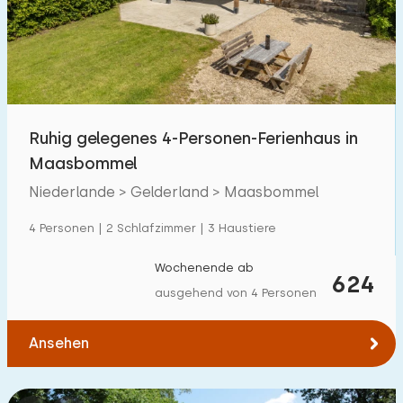
Schwimmbad
10
Eingezäunter Garten
2
Haustierfrei
3
Fahrradschuppen
1
Ruhig gelegenes 4-Personen-Ferienhaus in
Ladestation Auto
3
Maasbommel
Niederlande > Gelderland > Maasbommel
Budget
4 Personen | 2 Schlafzimmer | 3 Haustiere
Wochenende ab
624
ausgehend von 4 Personen
€ 0 — € 1000+
Ansehen
Mindestanzahl