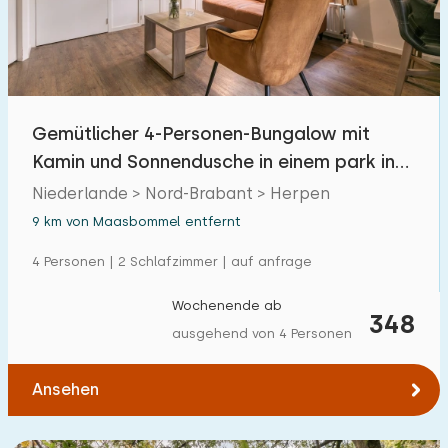
Freibad
10
Kinderanimation
0
Kindereinrichtungen im Park
0
Gemütlicher 4-Personen-Bungalow mit
Kamin und Sonnendusche in einem park in
Zugänglichkeit
Brabant
Niederlande > Nord-Brabant > Herpen
Eingeschränkte Mobilität
1
9 km von Maasbommel entfernt
Rollstuhlgerecht
0
4 Personen | 2 Schlafzimmer | auf anfrage
Hilfsmittel
0
Wochenende ab
348
ausgehend von 4 Personen
Ansehen