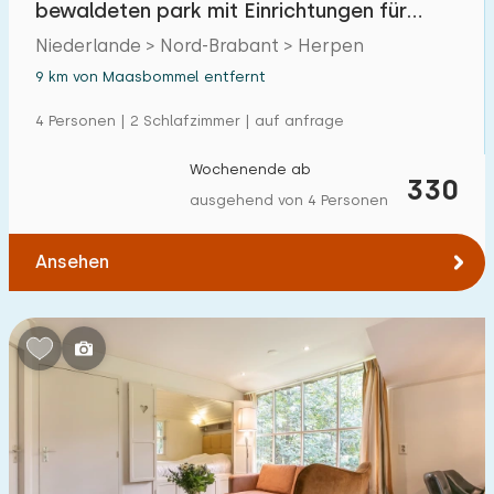
bewaldeten park mit Einrichtungen für
Einfamilienhaus
11
Kinder
Niederlande > Nord-Brabant > Herpen
Ferienbauernhof
0
9 km von Maasbommel entfernt
Villa
1
4 Personen | 2 Schlafzimmer | auf anfrage
Ferienwohnung
0
Wochenende ab
330
Tiny house
0
ausgehend von 4 Personen
Hausboot
0
Ansehen
Kinderfreundlich
Kindermöbel
1
Eingezäunter Garten
2
Spielgeräte im Garten
0
Hallenbad
10