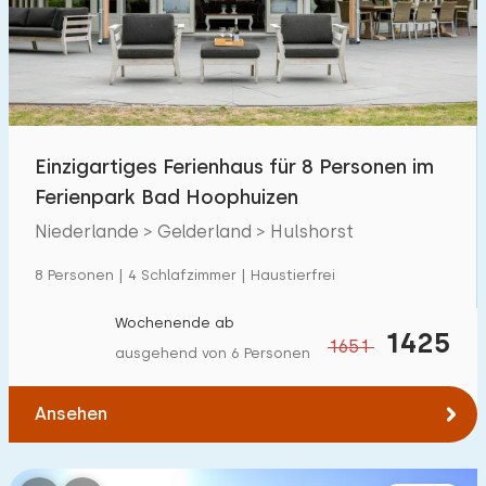
Schwimmbad
68
Eingezäunter Garten
24
Haustierfrei
52
Fahrradschuppen
8
Einzigartiges Ferienhaus für 8 Personen im
Ladestation Auto
48
Ferienpark Bad Hoophuizen
Niederlande > Gelderland > Hulshorst
Budget
8 Personen | 4 Schlafzimmer | Haustierfrei
Wochenende ab
1425
1651
ausgehend von 6 Personen
€ 0 — € 1000+
Ansehen
Mindestanzahl