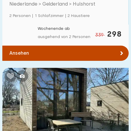
Veluwemeer
Niederlande > Gelderland > Hulshorst
Einfamilienhaus
141
2 Personen | 1 Schlafzimmer | 2 Haustiere
Ferienbauernhof
0
Villa
Wochenende ab
48
298
339
ausgehend von 2 Personen
Ferienwohnung
1
Tiny house
6
Ansehen
Hausboot
2
Kinderfreundlich
Kindermöbel
17
Eingezäunter Garten
24
Spielgeräte im Garten
7
Hallenbad
51