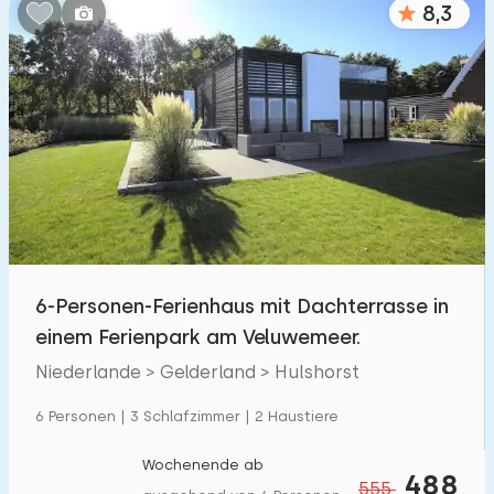
8,3
Schlafzimmern:
1
2
3
4
5
Badezimmer:
1
2
3
4
5
Entfernungen
6-Personen-Ferienhaus mit Dachterrasse in
Von Hulshorst
:
(max. km)
einem Ferienpark am Veluwemeer.
1
5
10
20
30
Niederlande > Gelderland > Hulshorst
Zum Meer
:
6 Personen | 3 Schlafzimmer | 2 Haustiere
(max. km)
1
2
5
10
20
Wochenende ab
488
555