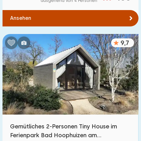
ausgehend von 4 Personen
Zum Wald
:
(max. km)
Ansehen
1
2
5
10
20
Zum Wasser
:
(max. km)
9,7
1
2
5
10
20
Zu öffentlichen Verkehrsmitteln
:
(max. km)
0,2
0,5
1
2
5
Unterkunft
Nicht im Ferienpark
6
Gemütliches 2-Personen Tiny House im
Im Ferienpark
Ferienpark Bad Hoophuizen am
136