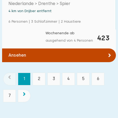
Naturschutzgebiet
Niederlande > Drenthe > Spier
4 km von Drijber entfernt
6 Personen | 3 Schlafzimmer | 2 Haustiere
Wochenende ab
423
ausgehend von 4 Personen
Ansehen
1
2
3
4
5
6
7