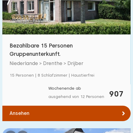
Schwimmbad
0
Eingezäunter Garten
4
Haustierfrei
26
Fahrradschuppen
7
Bezahlbare 15 Personen
Ladestation Auto
41
Gruppenunterkunft.
Niederlande > Drenthe > Drijber
Budget
15 Personen | 8 Schlafzimmer | Haustierfrei
Wochenende ab
907
ausgehend von 12 Personen
€ 0 — € 1000+
Ansehen
Mindestanzahl