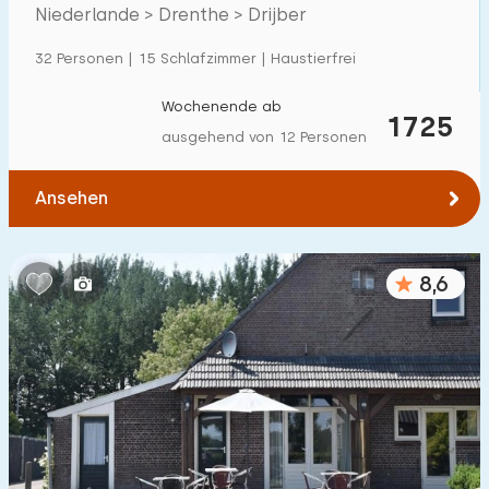
Niederlande > Drenthe > Drijber
Einfamilienhaus
52
32 Personen | 15 Schlafzimmer | Haustierfrei
Ferienbauernhof
5
Villa
Wochenende ab
39
1725
ausgehend von 12 Personen
Ferienwohnung
4
Tiny house
0
Ansehen
Hausboot
0
8,6
Kinderfreundlich
Kindermöbel
9
Eingezäunter Garten
4
Spielgeräte im Garten
2
Hallenbad
0