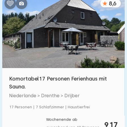
8,6
Schlafzimmern:
1
2
3
4
5
Badezimmer:
1
2
3
4
5
Entfernungen
Komortabel17 Personen Ferienhaus mit
Von Drijber
:
(max. km)
Sauna.
1
5
10
20
30
Niederlande > Drenthe > Drijber
Zum Meer
:
17 Personen | 7 Schlafzimmer | Haustierfrei
(max. km)
1
2
5
10
20
Wochenende ab
917