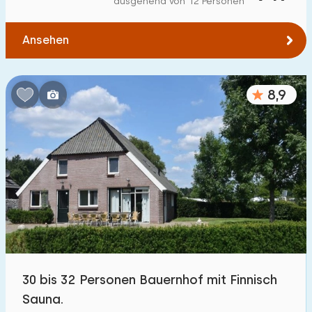
ausgehend von 12 Personen
Zum Wald
:
(max. km)
Ansehen
1
2
5
10
20
Zum Wasser
:
(max. km)
8,9
1
2
5
10
20
Zu öffentlichen Verkehrsmitteln
:
(max. km)
0,2
0,5
1
2
5
Unterkunft
Nicht im Ferienpark
7
30 bis 32 Personen Bauernhof mit Finnisch
Im Ferienpark
Sauna.
54