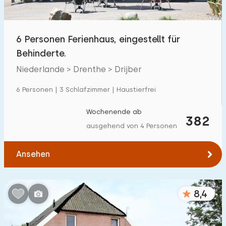
Freibad
0
Kinderanimation
6 Personen Ferienhaus, eingestellt für
0
Behinderte.
Kindereinrichtungen im Park
32
Niederlande > Drenthe > Drijber
Zugänglichkeit
6 Personen | 3 Schlafzimmer | Haustierfrei
Eingeschränkte Mobilität
2
Wochenende ab
382
ausgehend von 4 Personen
Rollstuhlgerecht
0
Hilfsmittel
5
Ansehen
8,4