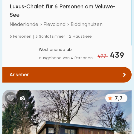
Luxus-Chalet für 6 Personen am Veluwe-
Freibad
9
See
Kinderanimation
33
Niederlande > Flevoland > Biddinghuizen
Kindereinrichtungen im Park
48
6 Personen | 3 Schlafzimmer | 2 Haustiere
Wochenende ab
Zugänglichkeit
439
497
ausgehend von 4 Personen
Eingeschränkte Mobilität
14
Ansehen
Rollstuhlgerecht
1
Hilfsmittel
1
7,7