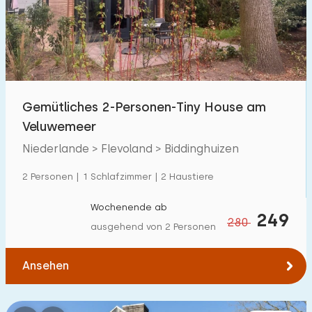
Schwimmbad
58
Eingezäunter Garten
18
Haustierfrei
48
Fahrradschuppen
2
Gemütliches 2-Personen-Tiny House am
Ladestation Auto
38
Veluwemeer
Niederlande > Flevoland > Biddinghuizen
Budget
2 Personen | 1 Schlafzimmer | 2 Haustiere
Wochenende ab
249
280
ausgehend von 2 Personen
€ 0 — € 1000+
Ansehen
Mindestanzahl