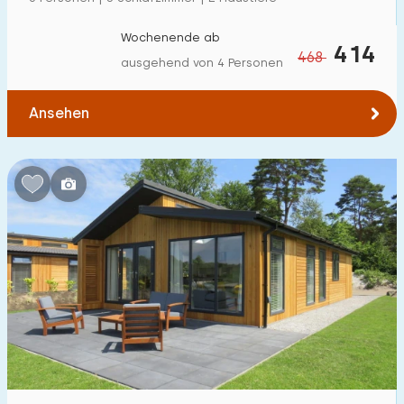
Einfamilienhaus
126
Wochenende ab
414
Ferienbauernhof
1
468
ausgehend von 4 Personen
Villa
48
Ansehen
Ferienwohnung
0
Tiny house
6
Hausboot
2
Kinderfreundlich
Kindermöbel
14
Eingezäunter Garten
18
Spielgeräte im Garten
5
Hallenbad
49