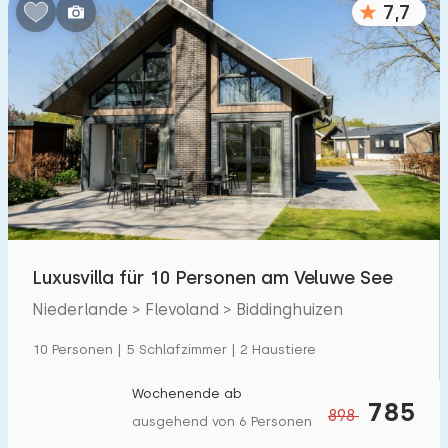
7,7
Schlafzimmern:
1
2
3
4
5
Badezimmer:
1
2
3
4
5
Entfernungen
Luxusvilla für 10 Personen am Veluwe See
Von Biddinghuizen
:
(max. km)
Niederlande > Flevoland > Biddinghuizen
1
5
10
20
30
10 Personen | 5 Schlafzimmer | 2 Haustiere
Zum Meer
:
(max. km)
Wochenende ab
785
898
1
2
5
10
20
ausgehend von 6 Personen