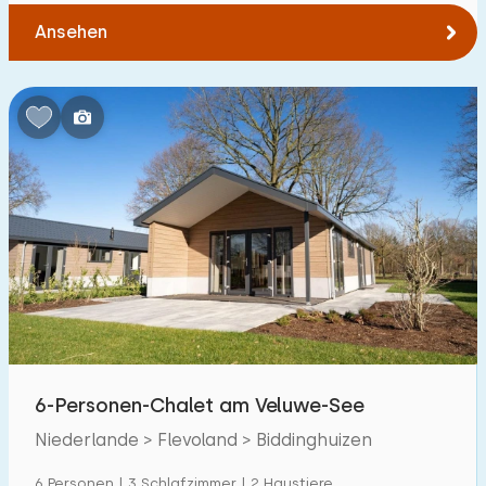
Zum Wald
:
(max. km)
Ansehen
1
2
5
10
20
Zum Wasser
:
(max. km)
1
2
5
10
20
Zu öffentlichen Verkehrsmitteln
:
(max. km)
0,2
0,5
1
2
5
Unterkunft
6-Personen-Chalet am Veluwe-See
Nicht im Ferienpark
1
Niederlande > Flevoland > Biddinghuizen
Im Ferienpark
125
6 Personen | 3 Schlafzimmer | 2 Haustiere