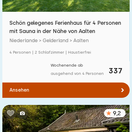
Freibad
27
Kinderanimation
Schön gelegenes Ferienhaus für 4 Personen
25
mit Sauna in der Nähe von Aalten
Kindereinrichtungen im Park
25
Niederlande > Gelderland > Aalten
Zugänglichkeit
4 Personen | 2 Schlafzimmer | Haustierfrei
Eingeschränkte Mobilität
6
Wochenende ab
337
ausgehend von 4 Personen
Rollstuhlgerecht
0
Hilfsmittel
3
Ansehen
9,2