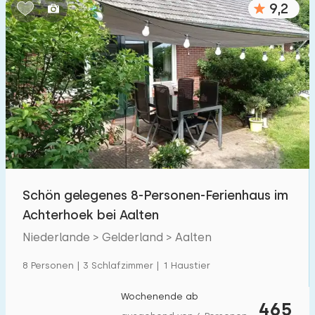
9,2
Schlafzimmern:
1
2
3
4
5
Badezimmer:
1
2
3
4
5
Entfernungen
Schön gelegenes 8-Personen-Ferienhaus im
Von Aalten
:
(max. km)
Achterhoek bei Aalten
1
5
10
20
30
Niederlande > Gelderland > Aalten
Zum Meer
:
8 Personen | 3 Schlafzimmer | 1 Haustier
(max. km)
1
2
5
10
20
Wochenende ab
465