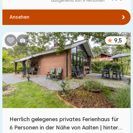
ausgehend von 6 Personen
Zum Wald
:
(max. km)
Ansehen
1
2
5
10
20
Zum Wasser
:
(max. km)
9,5
1
2
5
10
20
Zu öffentlichen Verkehrsmitteln
:
(max. km)
0,2
0,5
1
2
5
Unterkunft
Nicht im Ferienpark
17
Herrlich gelegenes privates Ferienhaus für
Im Ferienpark
6 Personen in der Nähe von Aalten | hintere
47