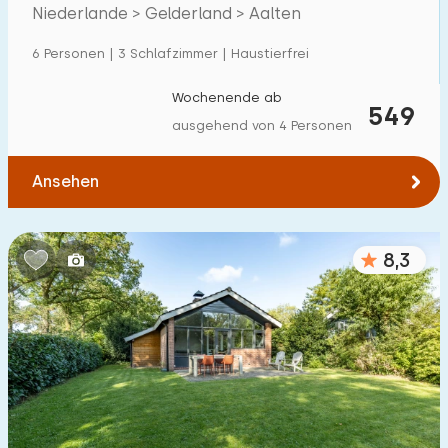
Eck
Niederlande > Gelderland > Aalten
Einfamilienhaus
61
6 Personen | 3 Schlafzimmer | Haustierfrei
Ferienbauernhof
5
Villa
Wochenende ab
23
549
ausgehend von 4 Personen
Ferienwohnung
0
Tiny house
0
Ansehen
Hausboot
0
8,3
Kinderfreundlich
Kindermöbel
25
Eingezäunter Garten
18
Spielgeräte im Garten
13
Hallenbad
25