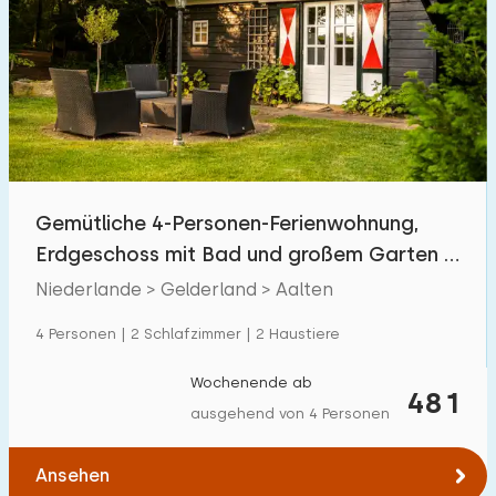
Gemütliche 4-Personen-Ferienwohnung,
Erdgeschoss mit Bad und großem Garten in
Aalten
Niederlande > Gelderland > Aalten
4 Personen | 2 Schlafzimmer | 2 Haustiere
Wochenende ab
481
ausgehend von 4 Personen
Ansehen