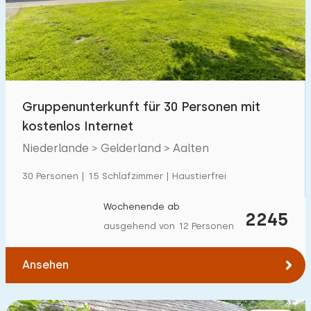
Schwimmbad
27
Eingezäunter Garten
18
Haustierfrei
28
Fahrradschuppen
11
Gruppenunterkunft für 30 Personen mit
Ladestation Auto
40
kostenlos Internet
Niederlande > Gelderland > Aalten
Budget
30 Personen | 15 Schlafzimmer | Haustierfrei
Wochenende ab
2245
ausgehend von 12 Personen
€ 0 — € 1000+
Ansehen
Mindestanzahl