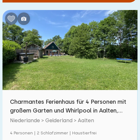
Charmantes Ferienhaus für 4 Personen mit
großem Garten und Whirlpool in Aalten,
Achterhoek
Niederlande > Gelderland > Aalten
4 Personen | 2 Schlafzimmer | Haustierfrei