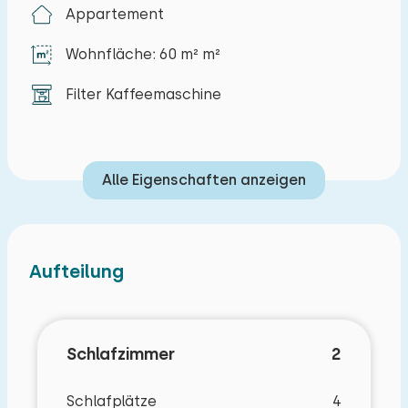
Appartement
vorbeifahren, macht diese Wanderung zu einem
Erlebnis. Hinter der Promenade befindet sich die
Wohnfläche: 60 m² m²
Einkaufsstraße mit mehreren schönen
Geschäften und gemütlichen Terrassen.
Filter Kaffeemaschine
Kommen Sie und genießen Sie einen
wohlverdienten Urlaub an der seeländischen
Riviera in dieser gemütlichen Wohnung in
Alle Eigenschaften anzeigen
Zoutelande. Wir freuen uns darauf, Sie begrüßen
zu dürfen.
Ihre Wohnung befindet sich im ersten Stock und
Aufteilung
ist über die Treppe auf der rechten Seite des
Hauses erreichbar. Das helle Wohnzimmer
besteht aus einer Sitzecke mit Kabel-TV und
Schlafzimmer
2
einem Esstisch mit vier Stühlen. Es gibt eine
offene Küche mit Geschirrspüler,
Schlafplätze
4