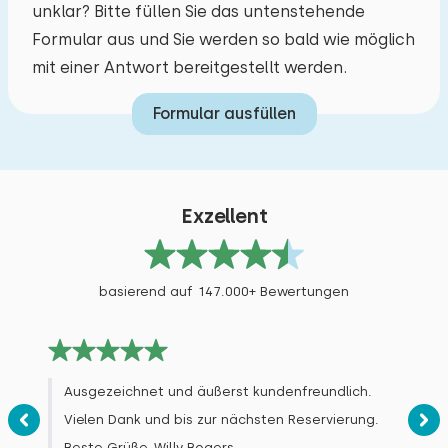
unklar? Bitte füllen Sie das untenstehende
Wir hatten einen wunderschönen Urlaub. Alles,
Formular aus und Sie werden so bald wie möglich
was wir brauchten, war vorhanden und
mit einer Antwort bereitgestellt werden.
funktionierte einwandfrei. Es war blitzsauber.
Formular ausfüllen
Wir hatten traumhaftes Wetter und
verbrachten daher viel Zeit auf der geräumigen
Dachterrasse. Kurzum: ein erstklassiger Urlaub!
Exzellent
Alle Bewertungen
basierend auf 147.000+ Bewertungen
Ausgezeichnet und äußerst kundenfreundlich.
Vielen Dank und bis zur nächsten Reservierung.
Beste Grüße, Willy Bogers.