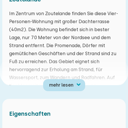
Mo
Di
Mi
Do
Fr
Sa
So
Im Zentrum von Zoutelande finden Sie diese Vier-
Personen-Wohnung mit großer Dachterrasse
27
28
29
30
31
01
02
(40m2). Die Wohnung befindet sich in bester
Lage, nur 70 Meter von der Nordsee und dem
03
04
05
06
07
08
09
Strand entfernt. Die Promenade, Dörfer mit
gemütlichen Geschäften und der Strand sind zu
10
11
12
13
14
15
16
Fuß zu erreichen. Das Gebiet eignet sich
hervorragend zur Erholung am Strand, für
17
18
19
20
21
22
23
Wassersport, zum Wandern und Radfahren. Auf
mehr lesen
der Meerseite geht die Promenade von
24
25
26
27
28
29
30
Zoutelande in einen Wanderweg über, der über
die Dünen, vorbei an Groot-Valkenisse und
31
01
02
03
04
05
06
Dishoek nach Vlissingen führt. Die Aussicht über
Eigenschaften
Walcheren und das Meer, wo viele
Hochseeschiffe direkt an der Küste